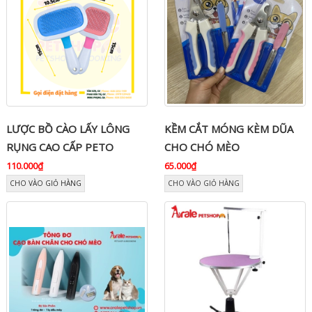
LƯỢC BỒ CÀO LẤY LÔNG
KỀM CẮT MÓNG KÈM DŨA
RỤNG CAO CẤP PETO
CHO CHÓ MÈO
110.000₫
65.000₫
CHO VÀO GIỎ HÀNG
CHO VÀO GIỎ HÀNG