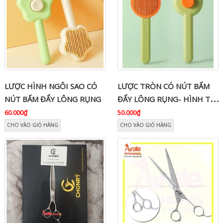
LƯỢC HÌNH NGÔI SAO CÓ
LƯỢC TRÒN CÓ NÚT BẤM
NÚT BẤM ĐẨY LÔNG RỤNG
ĐẨY LÔNG RỤNG- HÌNH TAI
MÈO
60.000₫
50.000₫
CHO VÀO GIỎ HÀNG
CHO VÀO GIỎ HÀNG