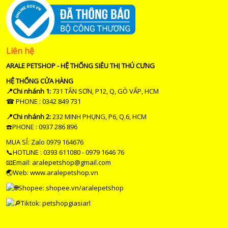
Liên hệ
ARALE PETSHOP - HỆ THỐNG SIÊU THỊ THÚ CƯNG
HỆ THỐNG CỬA HÀNG
📍Chi nhánh 1:
731 TÂN SƠN, P12, Q, GÒ VẤP, HCM
☎ PHONE : 0342 849 731
📍Chi nhánh 2:
232 MINH PHỤNG, P6, Q.6, HCM
☎️PHONE : 0937 286 896
MUA SỈ: Zalo 0979 164676
📞HOTLINE : 0393 611080 - 0979 1646 76
📧Email: aralepetshop@gmail.com
🌏Web: www.aralepetshop.vn
Shopee:
shopee.vn/aralepetshop
Tiktok: petshopgiasiarl