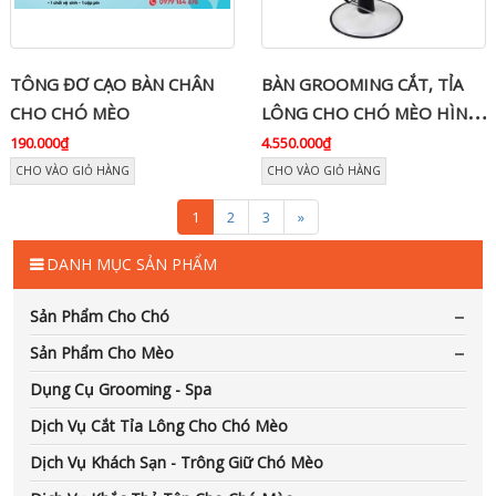
TÔNG ĐƠ CẠO BÀN CHÂN
BÀN GROOMING CẮT, TỈA
CHO CHÓ MÈO
LÔNG CHO CHÓ MÈO HÌNH
TRÒN
190.000₫
4.550.000₫
CHO VÀO GIỎ HÀNG
CHO VÀO GIỎ HÀNG
1
2
3
»
DANH MỤC SẢN PHẨM
Sản Phẩm Cho Chó
Sản Phẩm Cho Mèo
Dụng Cụ Grooming - Spa
Dịch Vụ Cắt Tỉa Lông Cho Chó Mèo
Dịch Vụ Khách Sạn - Trông Giữ Chó Mèo