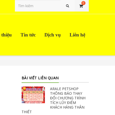
0
Tìm kiếm
 thiệu
Tin tức
Dịch vụ
Liên hệ
BÀI VIẾT LIÊN QUAN
ARALE PETSHOP
THÔNG BÁO THAY
ĐỔI CHƯƠNG TRÌNH
TÍCH LŨY ĐIỂM
KHÁCH HÀNG THÂN
THIẾT