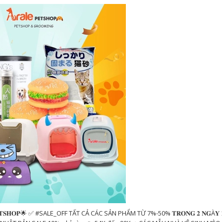
𝐋𝐄 𝐏𝐄𝐓𝐒𝐇𝐎𝐏🌟 ✅ #SALE_OFF TẤT CẢ CÁC SẢN PHẨM TỪ 7%-50% 𝐓𝐑𝐎𝐍𝐆 𝟐 𝐍𝐆À𝐘 𝟏𝟏