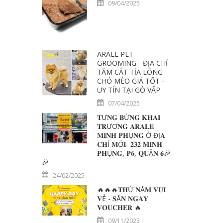
09/04/2025
.
ARALE PET
GROOMING - ĐỊA CHỈ
TẮM CẮT TỈA LÔNG
CHÓ MÈO GIÁ TỐT -
UY TÍN TẠI GÒ VẤP
07/04/2025
.
𝐓Ư𝐍𝐆 𝐁Ừ𝐍𝐆 𝐊𝐇𝐀𝐈
𝐓𝐑ƯƠ𝐍𝐆 𝐀𝐑𝐀𝐋𝐄
𝐌𝐈𝐍𝐇 𝐏𝐇Ụ𝐍𝐆 Ở ĐỊ𝐀
𝐂𝐇Ỉ 𝐌Ớ𝐈- 𝟐𝟑𝟐 𝐌𝐈𝐍𝐇
𝐏𝐇Ụ𝐍𝐆, 𝐏𝟔, 𝐐𝐔Ậ𝐍 𝟔🎉
🎉
24/02/2025
.
🔥🔥🔥𝐓𝐇Ứ 𝐍Ă𝐌 𝐕𝐔𝐈
𝐕Ẻ - 𝐒Ă𝐍 𝐍𝐆𝐀𝐘
𝐕𝐎𝐔𝐂𝐇𝐄𝐑 🔥
09/11/2023
.