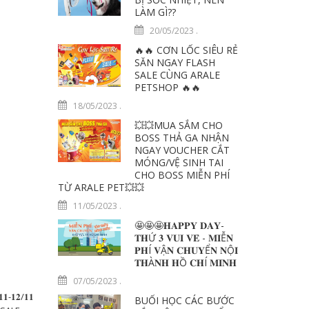
LÀM GÌ??
20/05/2023
.
🔥🔥 CƠN LỐC SIÊU RẺ
SĂN NGAY FLASH
SALE CÙNG ARALE
PETSHOP 🔥🔥
18/05/2023
.
💥💥MUA SẮM CHO
BOSS THẢ GA NHẬN
NGAY VOUCHER CẮT
MÓNG/VỆ SINH TAI
CHO BOSS MIỄN PHÍ
TỪ ARALE PET💥💥
11/05/2023
.
🤩🤩🤩𝐇𝐀𝐏𝐏𝐘 𝐃𝐀𝐘-
𝐓𝐇Ứ 𝟑 𝐕𝐔𝐈 𝐕𝐄̉ - 𝐌𝐈Ễ𝐍
𝐏𝐇Í 𝐕Ậ𝐍 𝐂𝐇𝐔𝐘Ể𝐍 𝐍Ộ𝐈
𝐓𝐇À𝐍𝐇 𝐇Ồ 𝐂𝐇Í 𝐌𝐈𝐍𝐇
07/05/2023
.
-𝟏𝟐/𝟏𝟏
BUỔI HỌC CÁC BƯỚC