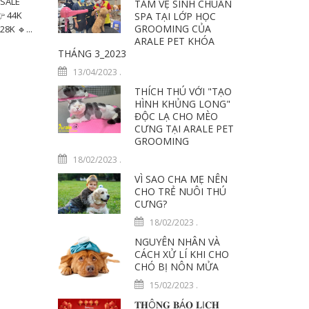
 SALE
TẮM VỆ SINH CHUẨN
 44K
SPA TẠI LỚP HỌC
GROOMING CỦA
8K 🔹...
ARALE PET KHÓA
THÁNG 3_2023
13/04/2023
.
THÍCH THÚ VỚI "TẠO
HÌNH KHỦNG LONG"
ĐỘC LẠ CHO MÈO
CƯNG TẠI ARALE PET
GROOMING
18/02/2023
.
VÌ SAO CHA MẸ NÊN
CHO TRẺ NUÔI THÚ
CƯNG?
18/02/2023
.
NGUYÊN NHÂN VÀ
CÁCH XỬ LÍ KHI CHO
CHÓ BỊ NÔN MỬA
15/02/2023
.
𝐓𝐇Ô𝐍𝐆 𝐁Á𝐎 𝐋Ị𝐂𝐇