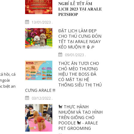
𝐍𝐆𝐇Ỉ 𝐋Ễ 𝐓Ế𝐓 Â𝐌
𝐋Ị𝐂𝐇 𝟐𝟎𝟐𝟑 𝐓Ạ𝐈 𝐀𝐑𝐀𝐋𝐄
𝐏𝐄𝐓𝐒𝐇𝐎𝐏
13/01/2023
.
ĐẶT LỊCH LÀM ĐẸP
CHO THÚ CƯNG ĐÓN
TẾT TẠI ARALE NGAY
KẺO MUỘN !!! 🏮️🎉
09/01/2023
.
THỨC ĂN TƯƠI CHO
CHÓ MÈO THƯƠNG
HIỆU THE BOSS ĐÃ
 hồi, cá
CÓ MẶT TẠI HỆ
 ngoài
THỐNG SIÊU THỊ THÚ
c biệt an
CƯNG ARALE !!!
03/12/2022
.
🐩 THỰC HÀNH
NHUỘM VÀ TẠO HÌNH
TRÊN GIỐNG CHÓ
POODLE 🐩 - ARALE
PET GROOMING