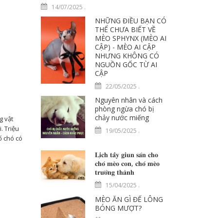
14/07/2025
.
NHỮNG ĐIỀU BẠN CÓ
THỂ CHƯA BIẾT VỀ
MÈO SPHYNX (MÈO AI
CẬP) - MÈO AI CẬP
NHƯNG KHÔNG CÓ
NGUỒN GỐC TỪ AI
CẬP
22/05/2025
.
Nguyên nhân và cách
phòng ngừa chó bị
chảy nước miếng
g vật
. Triệu
19/05/2025
.
ố chó có
𝐋𝐢̣𝐜𝐡 𝐭𝐚̂̉𝐲 𝐠𝐢𝐮𝐧 𝐬𝐚́𝐧 𝐜𝐡𝐨
𝐜𝐡𝐨́ 𝐦𝐞̀𝐨 𝐜𝐨𝐧, 𝐜𝐡𝐨́ 𝐦𝐞̀𝐨
𝐭𝐫𝐮̛𝐨̛̉𝐧𝐠 𝐭𝐡𝐚̀𝐧𝐡
15/04/2025
.
MÈO ĂN GÌ ĐỂ LÔNG
BÓNG MƯỢT?