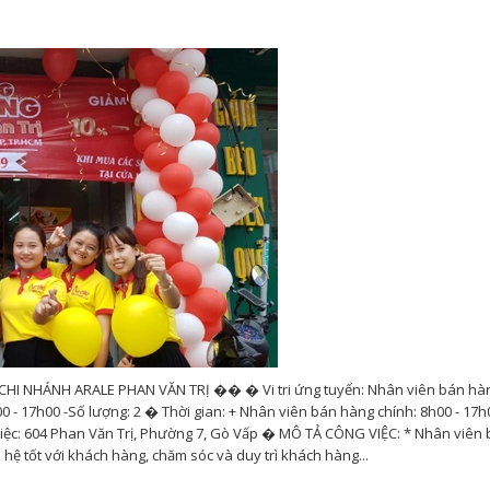
NHÁNH ARALE PHAN VĂN TRỊ �� � Vi tri ứng tuyển: Nhân viên bán hàn
0 - 17h00 -Số lượng: 2 � Thời gian: + Nhân viên bán hàng chính: 8h00 - 17h
 việc: 604 Phan Văn Trị, Phường 7, Gò Vấp � MÔ TẢ CÔNG VIỆC: * Nhân viên
ệ tốt với khách hàng, chăm sóc và duy trì khách hàng...