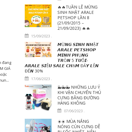
🔥🔥TUẦN LỄ MỪNG
SINH NHẬT ARALE
PETSHOP LẦN 8
(21/09/2015 –
21/09/2023) 🔥🔥
15/09/2023
.
𝙈Ừ𝙉𝙂 𝙎𝙄𝙉𝙃 𝙉𝙃Ậ𝙏
𝘼𝙍𝘼𝙇𝙀 𝙋𝙀𝙏𝙎𝙃𝙊𝙋
𝙈𝙄𝙉𝙃 𝙋𝙃Ụ𝙉𝙂
𝙏𝙍Ò𝙉 5 𝙏𝙐Ổ𝙄-
bạn đang
𝘼𝙍𝘼𝙇𝙀 𝙎𝙄Ê𝙐 𝙎𝘼𝙇𝙀 𝘾𝙃Ạ𝙈 ĐÁ𝙔 𝙇Ê𝙉
ẢM GIÁ
ĐẾ𝙉 30%
hoặc
17/06/2023
.
un...
🐳🐳🐳 NHỮNG LƯU Ý
KHI VẬN CHUYỂN THÚ
CƯNG BẰNG ĐƯỜNG
HÀNG KHÔNG
07/06/2023
.
☀️☀️ MÙA NẮNG
NÓNG CÚN CƯNG DỄ
BỊ SỐC NHIỆT, NÊN