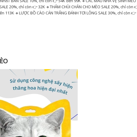
HẬT BẢN SALE 10%, chỉ còn 👉 54K đến 99K 🔹CÁC MẪU NHÀ VỆ SINH MÈO
 SALE 20%, chỉ còn 👉 32K 🔹THẢM CHÙI CHÂN CHO MÈO SALE 20%, chỉ còn 
ến 113K 🔹LƯỢC BỒ CÀO CÁN TRẮNG ĐÁNH TƠI LÔNG SALE 30%, chỉ còn 👉 2
ÈO