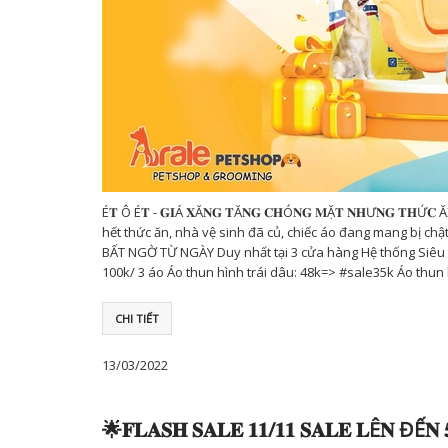
É𝐓 Ô É𝐓 - 𝐆𝐈Á 𝐗Ă𝐍𝐆 𝐓Ă𝐍𝐆 𝐂𝐇Ó𝐍𝐆 𝐌Ặ𝐓 𝐍𝐇Ư𝐍𝐆 𝐓𝐇Ứ𝐂 Ă
hết thức ăn, nhà vệ sinh đã củ, chiếc áo đang mang bị c
BẤT NGỜ TỪ NGÀY Duy nhất tại 3 cửa hàng Hệ thống Siê
100k/ 3 áo Áo thun hình trái dâu: 48k=> #sale35k Áo thun
CHI TIẾT
13/03/2022
🌟𝐅𝐋𝐀𝐒𝐇 𝐒𝐀𝐋𝐄 𝟏𝟏/𝟏𝟏 𝐒𝐀𝐋𝐄 𝐋Ê𝐍 ĐẾ𝐍