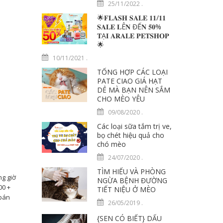
25/11/2022
.
🌟𝐅𝐋𝐀𝐒𝐇 𝐒𝐀𝐋𝐄 𝟏𝟏/𝟏𝟏
𝐒𝐀𝐋𝐄 𝐋Ê𝐍 ĐẾ𝐍 𝟓𝟎%
𝐓Ạ𝐈 𝐀𝐑𝐀𝐋𝐄 𝐏𝐄𝐓𝐒𝐇𝐎𝐏
🌟
10/11/2021
.
TỔNG HỢP CÁC LOẠI
PATE CIAO GIÁ HẠT
DẺ MÀ BẠN NÊN SẮM
CHO MÈO YÊU
09/08/2020
.
Các loại sữa tắm trị ve,
bọ chét hiệu quả cho
chó mèo
24/07/2020
.
TÌM HIỂU VÀ PHÒNG
g giờ
NGỪA BỆNH ĐƯỜNG
00 +
TIẾT NIỆU Ở MÈO
 bán
26/05/2019
.
{SEN CÓ BIẾT} DẤU