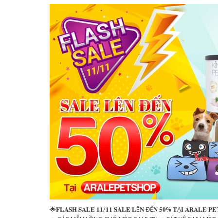
🌟𝐅𝐋𝐀𝐒𝐇 𝐒𝐀𝐋𝐄 𝟏𝟏/𝟏𝟏 𝐒𝐀𝐋𝐄 𝐋Ê𝐍 ĐẾ𝐍 𝟓𝟎% 𝐓Ạ𝐈 𝐀𝐑