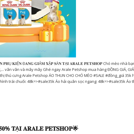
𝐍 𝐏𝐇Ụ 𝐊𝐈Ệ𝐍 Đ𝐀𝐍𝐆 𝐆𝐈Ả𝐌 𝐗Ậ𝐏 𝐒À𝐍 𝐓Ạ𝐈 𝐀𝐑𝐀𝐋𝐄 𝐏𝐄𝐓𝐒𝐇𝐎𝐏 Chó mèo nhà 
hật,... vân vân và mây mây Ghé ngay Arale Petshop mua hàng ĐỒNG GIÁ, GI
u thị thú cưng Arale Petshop ÁO THUN CHO CHÓ MÈO #SALE #đồng_giá 35k 
 hình trái chuối: 48k=>#sale35k Áo hải quân sọc ngang: 48k=>#sale35k Áo th
 𝟓𝟎% 𝐓Ạ𝐈 𝐀𝐑𝐀𝐋𝐄 𝐏𝐄𝐓𝐒𝐇𝐎𝐏🌟