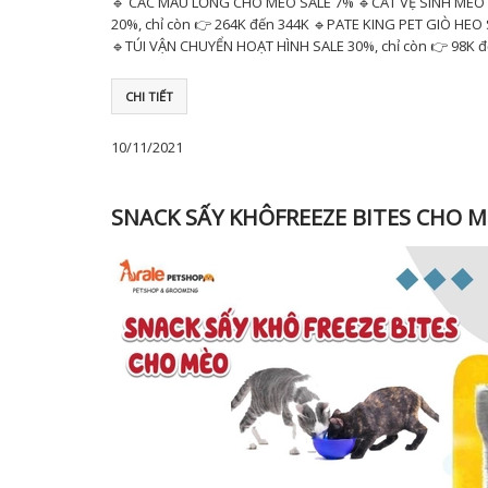
🔹 CÁC MẪU LỒNG CHÓ MÈO SALE 7% 🔹CÁT VỆ SINH MÈO N
20%, chỉ còn 👉 264K đến 344K 🔹PATE KING PET GIÒ HEO
🔹TÚI VẬN CHUYỂN HOẠT HÌNH SALE 30%, chỉ còn 👉 98K đ
CHI TIẾT
10/11/2021
SNACK SẤY KHÔFREEZE BITES CHO M