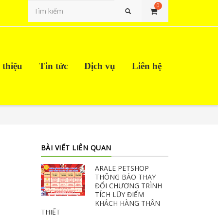
0
Tìm kiếm
 thiệu
Tin tức
Dịch vụ
Liên hệ
BÀI VIẾT LIÊN QUAN
ARALE PETSHOP
THÔNG BÁO THAY
ĐỔI CHƯƠNG TRÌNH
TÍCH LŨY ĐIỂM
KHÁCH HÀNG THÂN
THIẾT