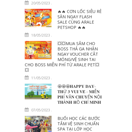
20/05/2023
.
🔥🔥 CƠN LỐC SIÊU RẺ
SĂN NGAY FLASH
SALE CÙNG ARALE
PETSHOP 🔥🔥
18/05/2023
.
💥💥MUA SẮM CHO
BOSS THẢ GA NHẬN
NGAY VOUCHER CẮT
MÓNG/VỆ SINH TAI
CHO BOSS MIỄN PHÍ TỪ ARALE PET💥
💥
11/05/2023
.
🤩🤩🤩𝐇𝐀𝐏𝐏𝐘 𝐃𝐀𝐘-
𝐓𝐇Ứ 𝟑 𝐕𝐔𝐈 𝐕𝐄̉ - 𝐌𝐈Ễ𝐍
𝐏𝐇Í 𝐕Ậ𝐍 𝐂𝐇𝐔𝐘Ể𝐍 𝐍Ộ𝐈
𝐓𝐇À𝐍𝐇 𝐇Ồ 𝐂𝐇Í 𝐌𝐈𝐍𝐇
07/05/2023
.
BUỔI HỌC CÁC BƯỚC
TẮM VỆ SINH CHUẨN
SPA TẠI LỚP HỌC