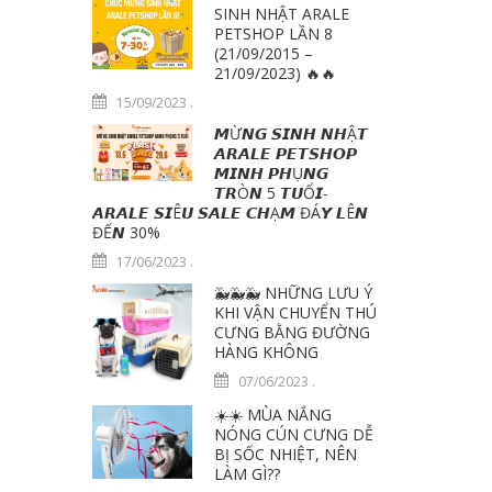
SINH NHẬT ARALE
PETSHOP LẦN 8
(21/09/2015 –
21/09/2023) 🔥🔥
15/09/2023
.
𝙈Ừ𝙉𝙂 𝙎𝙄𝙉𝙃 𝙉𝙃Ậ𝙏
𝘼𝙍𝘼𝙇𝙀 𝙋𝙀𝙏𝙎𝙃𝙊𝙋
𝙈𝙄𝙉𝙃 𝙋𝙃Ụ𝙉𝙂
𝙏𝙍Ò𝙉 5 𝙏𝙐Ổ𝙄-
𝘼𝙍𝘼𝙇𝙀 𝙎𝙄Ê𝙐 𝙎𝘼𝙇𝙀 𝘾𝙃Ạ𝙈 ĐÁ𝙔 𝙇Ê𝙉
ĐẾ𝙉 30%
17/06/2023
.
🐳🐳🐳 NHỮNG LƯU Ý
KHI VẬN CHUYỂN THÚ
CƯNG BẰNG ĐƯỜNG
HÀNG KHÔNG
07/06/2023
.
☀️☀️ MÙA NẮNG
NÓNG CÚN CƯNG DỄ
BỊ SỐC NHIỆT, NÊN
LÀM GÌ??