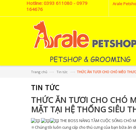
Hotline:
0393 611080 - 0979
Arale Petsho
164676
—›
—›
Trang chủ
Tin tức
THỨC ĂN TƯƠI CHO CHÓ MÈO THƯƠNG
TIN TỨC
THỨC ĂN TƯƠI CHO CHÓ M
MẶT TẠI HỆ THỐNG SIÊU TH
THE BOSS NÂNG TẦM CUỘC SỐNG CHÓ M
🔆Chúng tôi luôn cung cấp cho thú cưng của bạn bữa ăn di