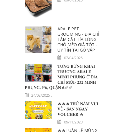
09/04/2025
.
ARALE PET
GROOMING - ĐỊA CHỈ
TẮM CẮT TỈA LÔNG
CHÓ MÈO GIÁ TỐT -
UY TÍN TẠI GÒ VẤP
07/04/2025
.
𝐓Ư𝐍𝐆 𝐁Ừ𝐍𝐆 𝐊𝐇𝐀𝐈
𝐓𝐑ƯƠ𝐍𝐆 𝐀𝐑𝐀𝐋𝐄
𝐌𝐈𝐍𝐇 𝐏𝐇Ụ𝐍𝐆 Ở ĐỊ𝐀
𝐂𝐇Ỉ 𝐌Ớ𝐈- 𝟐𝟑𝟐 𝐌𝐈𝐍𝐇
𝐏𝐇Ụ𝐍𝐆, 𝐏𝟔, 𝐐𝐔Ậ𝐍 𝟔🎉🎉
24/02/2025
.
🔥🔥🔥𝐓𝐇Ứ 𝐍Ă𝐌 𝐕𝐔𝐈
𝐕Ẻ - 𝐒Ă𝐍 𝐍𝐆𝐀𝐘
𝐕𝐎𝐔𝐂𝐇𝐄𝐑 🔥
09/11/2023
.
🔥🔥TUẦN LỄ MỪNG