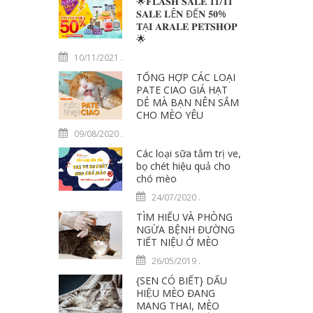
🌟𝐅𝐋𝐀𝐒𝐇 𝐒𝐀𝐋𝐄 𝟏𝟏/𝟏𝟏
𝐒𝐀𝐋𝐄 𝐋Ê𝐍 ĐẾ𝐍 𝟓𝟎%
𝐓Ạ𝐈 𝐀𝐑𝐀𝐋𝐄 𝐏𝐄𝐓𝐒𝐇𝐎𝐏
🌟
10/11/2021
.
TỔNG HỢP CÁC LOẠI
PATE CIAO GIÁ HẠT
DẺ MÀ BẠN NÊN SẮM
CHO MÈO YÊU
09/08/2020
.
Các loại sữa tắm trị ve,
bọ chét hiệu quả cho
chó mèo
24/07/2020
.
TÌM HIỂU VÀ PHÒNG
NGỪA BỆNH ĐƯỜNG
TIẾT NIỆU Ở MÈO
26/05/2019
.
{SEN CÓ BIẾT} DẤU
HIỆU MÈO ĐANG
MANG THAI, MÈO