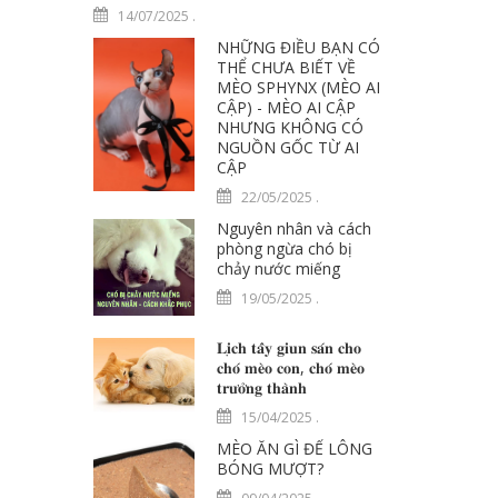
14/07/2025
.
NHỮNG ĐIỀU BẠN CÓ
THỂ CHƯA BIẾT VỀ
MÈO SPHYNX (MÈO AI
CẬP) - MÈO AI CẬP
NHƯNG KHÔNG CÓ
NGUỒN GỐC TỪ AI
CẬP
22/05/2025
.
Nguyên nhân và cách
phòng ngừa chó bị
chảy nước miếng
19/05/2025
.
𝐋𝐢̣𝐜𝐡 𝐭𝐚̂̉𝐲 𝐠𝐢𝐮𝐧 𝐬𝐚́𝐧 𝐜𝐡𝐨
𝐜𝐡𝐨́ 𝐦𝐞̀𝐨 𝐜𝐨𝐧, 𝐜𝐡𝐨́ 𝐦𝐞̀𝐨
𝐭𝐫𝐮̛𝐨̛̉𝐧𝐠 𝐭𝐡𝐚̀𝐧𝐡
15/04/2025
.
MÈO ĂN GÌ ĐỂ LÔNG
BÓNG MƯỢT?