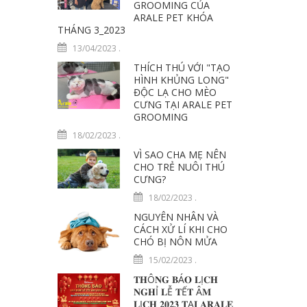
GROOMING CỦA
ARALE PET KHÓA
THÁNG 3_2023
13/04/2023
.
THÍCH THÚ VỚI "TẠO
HÌNH KHỦNG LONG"
ĐỘC LẠ CHO MÈO
CƯNG TẠI ARALE PET
GROOMING
18/02/2023
.
VÌ SAO CHA MẸ NÊN
CHO TRẺ NUÔI THÚ
CƯNG?
18/02/2023
.
NGUYÊN NHÂN VÀ
CÁCH XỬ LÍ KHI CHO
CHÓ BỊ NÔN MỬA
15/02/2023
.
𝐓𝐇Ô𝐍𝐆 𝐁Á𝐎 𝐋Ị𝐂𝐇
𝐍𝐆𝐇Ỉ 𝐋Ễ 𝐓Ế𝐓 Â𝐌
𝐋Ị𝐂𝐇 𝟐𝟎𝟐𝟑 𝐓Ạ𝐈 𝐀𝐑𝐀𝐋𝐄