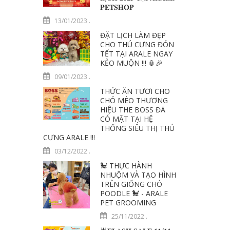
𝐏𝐄𝐓𝐒𝐇𝐎𝐏
13/01/2023
.
ĐẶT LỊCH LÀM ĐẸP
CHO THÚ CƯNG ĐÓN
TẾT TẠI ARALE NGAY
KẺO MUỘN !!! 🏮️🎉
09/01/2023
.
THỨC ĂN TƯƠI CHO
CHÓ MÈO THƯƠNG
HIỆU THE BOSS ĐÃ
CÓ MẶT TẠI HỆ
THỐNG SIÊU THỊ THÚ
CƯNG ARALE !!!
03/12/2022
.
🐩 THỰC HÀNH
NHUỘM VÀ TẠO HÌNH
TRÊN GIỐNG CHÓ
POODLE 🐩 - ARALE
PET GROOMING
25/11/2022
.