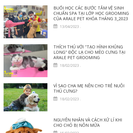
BUỔI HỌC CÁC BƯỚC TẮM VỆ SINH
CHUẨN SPA TẠI LỚP HỌC GROOMING
CỦA ARALE PET KHÓA THÁNG 3_2023
13/04/2023
.
THÍCH THÚ VỚI "TẠO HÌNH KHỦNG
LONG" ĐỘC LẠ CHO MÈO CƯNG TẠI
ARALE PET GROOMING
18/02/2023
.
VÌ SAO CHA MẸ NÊN CHO TRẺ NUÔI
THÚ CƯNG?
18/02/2023
.
NGUYÊN NHÂN VÀ CÁCH XỬ LÍ KHI
CHO CHÓ BỊ NÔN MỬA