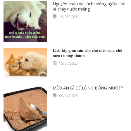
Nguyên nhân và cách phòng ngừa chó
bị chảy nước miếng
19/05/2025
.
𝐋𝐢̣𝐜𝐡 𝐭𝐚̂̉𝐲 𝐠𝐢𝐮𝐧 𝐬𝐚́𝐧 𝐜𝐡𝐨 𝐜𝐡𝐨́ 𝐦𝐞̀𝐨 𝐜𝐨𝐧, 𝐜𝐡𝐨́
𝐦𝐞̀𝐨 𝐭𝐫𝐮̛𝐨̛̉𝐧𝐠 𝐭𝐡𝐚̀𝐧𝐡
15/04/2025
.
MÈO ĂN GÌ ĐỂ LÔNG BÓNG MƯỢT?
09/04/2025
.