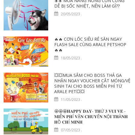
☀️☀️ MÙA NẮNG NÓNG CÚN CƯNG
DỄ BỊ SỐC NHIỆT, NÊN LÀM GÌ??
20/05/2023
.
🔥🔥 CƠN LỐC SIÊU RẺ SĂN NGAY
FLASH SALE CÙNG ARALE PETSHOP
🔥🔥
18/05/2023
.
💥💥MUA SẮM CHO BOSS THẢ GA
NHẬN NGAY VOUCHER CẮT MÓNG/VỆ
SINH TAI CHO BOSS MIỄN PHÍ TỪ
ARALE PET💥💥
11/05/2023
.
🤩🤩🤩𝐇𝐀𝐏𝐏𝐘 𝐃𝐀𝐘- 𝐓𝐇Ứ 𝟑 𝐕𝐔𝐈 𝐕𝐄̉ -
𝐌𝐈Ễ𝐍 𝐏𝐇Í 𝐕Ậ𝐍 𝐂𝐇𝐔𝐘Ể𝐍 𝐍Ộ𝐈 𝐓𝐇À𝐍𝐇
𝐇Ồ 𝐂𝐇Í 𝐌𝐈𝐍𝐇
07/05/2023
.