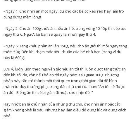
- Ngày 4: Cho nhịn ăn một ngày, dù cho các bé có kêu réo hay làm trò
cũng đừng mềm lòng!
- Ngày 5: Cho ăn 100g thức ăn, nếu ăn hết trong vòng 10-15p thì tiếp tục
ngày thứ 6. Ngược lại bạn sẽ quay lại như ngày thứ 4.
- Ngày 6: Tăng khẩu phần ăn lên 150g, nếu chó ăn giỏi thì mỗi ngày tăng
thêm 50g. Đến khi chạm mốc tiêu chuẩn của bé nhà bạn (trong ví dụ
này là 600g).
Lưu ý, luôn luôn theo nguyên tắc nếu ăn tốt thì luôn được tăng thức ăn
đến khi tối đa, còn nếu bỏ ăn thì ngày hôm sau giảm 100g. Phương
pháp này cần trở thành một thói quen trong thời gian dài đề hình
thành tư duy thưởng phạt trong đầu chú chó của bạn: “Ăn tốt sẽ được
ăn đủ - Biếng ăn thì sẽ bị giảm đi hoặc cho nhịn đói.”
Hãy nhớ bạn là chủ nhân của những chú chó, cho nhịn ăn hoặc cắt
giảm không phải là xấu! Nhưng hãy làm điều đó đúng lúc và đúng cách
nhé!