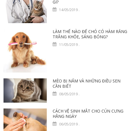
GÌ?
14/05/2019
.
LÀM THẾ NÀO ĐỂ CHÓ CÓ HÀM RĂNG
TRẮNG KHỎE, SÁNG BÓNG?
11/05/2019
.
MÈO BỊ NẤM VÀ NHỮNG ĐIỀU SEN
CẦN BIẾT
08/05/2019
.
CÁCH VỆ SINH MẮT CHO CÚN CƯNG
HẰNG NGÀY
06/05/2019
.