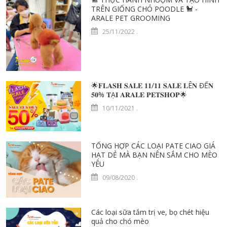
TRÊN GIỐNG CHÓ POODLE 🐩 -
ARALE PET GROOMING
25/11/2022
.
🌟𝐅𝐋𝐀𝐒𝐇 𝐒𝐀𝐋𝐄 𝟏𝟏/𝟏𝟏 𝐒𝐀𝐋𝐄 𝐋Ê𝐍 ĐẾ𝐍
𝟓𝟎% 𝐓Ạ𝐈 𝐀𝐑𝐀𝐋𝐄 𝐏𝐄𝐓𝐒𝐇𝐎𝐏🌟
10/11/2021
.
TỔNG HỢP CÁC LOẠI PATE CIAO GIÁ
HẠT DẺ MÀ BẠN NÊN SẮM CHO MÈO
YÊU
09/08/2020
.
Các loại sữa tắm trị ve, bọ chét hiệu
quả cho chó mèo