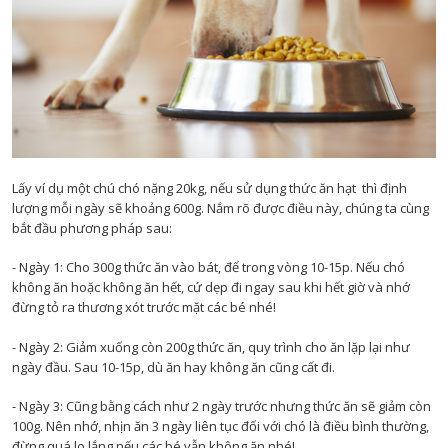
Lấy ví dụ một chú chó nặng 20kg, nếu sử dụng thức ăn hạt thì định
lượng mỗi ngày sẽ khoảng 600g. Nắm rõ được điều này, chúng ta cùng
bắt đầu phương pháp sau:
- Ngày 1: Cho 300g thức ăn vào bát, để trong vòng 10-15p. Nếu chó
không ăn hoặc không ăn hết, cứ dẹp đi ngay sau khi hết giờ và nhớ
đừng tỏ ra thương xót trước mặt các bé nhé!
- Ngày 2: Giảm xuống còn 200g thức ăn, quy trình cho ăn lặp lại như
ngày đầu. Sau 10-15p, dù ăn hay không ăn cũng cất đi.
- Ngày 3: Cũng bằng cách như 2 ngày trước nhưng thức ăn sẽ giảm còn
100g. Nên nhớ, nhịn ăn 3 ngày liên tục đối với chó là điều bình thường,
đừng quá lo lắng nếu các bé vẫn không ăn nhé!