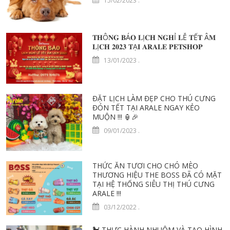
15/02/2023
.
𝐓𝐇Ô𝐍𝐆 𝐁Á𝐎 𝐋Ị𝐂𝐇 𝐍𝐆𝐇Ỉ 𝐋Ễ 𝐓Ế𝐓 Â𝐌
𝐋Ị𝐂𝐇 𝟐𝟎𝟐𝟑 𝐓Ạ𝐈 𝐀𝐑𝐀𝐋𝐄 𝐏𝐄𝐓𝐒𝐇𝐎𝐏
13/01/2023
.
ĐẶT LỊCH LÀM ĐẸP CHO THÚ CƯNG
ĐÓN TẾT TẠI ARALE NGAY KẺO
MUỘN !!! 🏮️🎉
09/01/2023
.
THỨC ĂN TƯƠI CHO CHÓ MÈO
THƯƠNG HIỆU THE BOSS ĐÃ CÓ MẶT
TẠI HỆ THỐNG SIÊU THỊ THÚ CƯNG
ARALE !!!
03/12/2022
.
🐩 THỰC HÀNH NHUỘM VÀ TẠO HÌNH