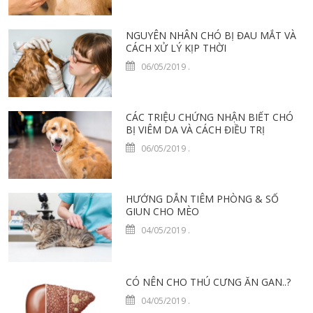
NGUYÊN NHÂN CHÓ BỊ ĐAU MẮT VÀ
CÁCH XỬ LÝ KỊP THỜI
06/05/2019
.
CÁC TRIỆU CHỨNG NHẬN BIẾT CHÓ
BỊ VIÊM DA VÀ CÁCH ĐIỀU TRỊ
06/05/2019
.
HƯỚNG DẪN TIÊM PHÒNG & SỔ
GIUN CHO MÈO
04/05/2019
.
CÓ NÊN CHO THÚ CƯNG ĂN GAN..?
04/05/2019
.