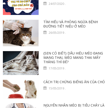
24/07/2020
.
TÌM HIỂU VÀ PHÒNG NGỪA BỆNH
ĐƯỜNG TIẾT NIỆU Ở MÈO
26/05/2019
.
{SEN CÓ BIẾT} DẤU HIỆU MÈO ĐANG
MANG THAI, MÈO MANG THAI MẤY
THÁNG THÌ ĐẺ?
17/05/2019
.
CÁCH TRỊ CHỨNG BIẾNG ĂN CỦA CHÓ
15/05/2019
.
NGUYÊN NHÂN MÈO BỊ TIÊU CHẢY LÀ