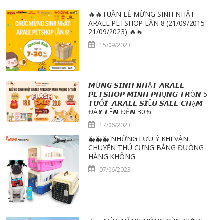
🔥🔥TUẦN LỄ MỪNG SINH NHẬT
ARALE PETSHOP LẦN 8 (21/09/2015 –
21/09/2023) 🔥🔥
15/09/2023
.
𝙈Ừ𝙉𝙂 𝙎𝙄𝙉𝙃 𝙉𝙃Ậ𝙏 𝘼𝙍𝘼𝙇𝙀
𝙋𝙀𝙏𝙎𝙃𝙊𝙋 𝙈𝙄𝙉𝙃 𝙋𝙃Ụ𝙉𝙂 𝙏𝙍Ò𝙉 5
𝙏𝙐Ổ𝙄- 𝘼𝙍𝘼𝙇𝙀 𝙎𝙄Ê𝙐 𝙎𝘼𝙇𝙀 𝘾𝙃Ạ𝙈
ĐÁ𝙔 𝙇Ê𝙉 ĐẾ𝙉 30%
17/06/2023
.
🐳🐳🐳 NHỮNG LƯU Ý KHI VẬN
CHUYỂN THÚ CƯNG BẰNG ĐƯỜNG
HÀNG KHÔNG
07/06/2023
.