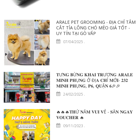
ARALE PET GROOMING - ĐỊA CHỈ TẮM
CẮT TỈA LÔNG CHÓ MÈO GIÁ TỐT -
UY TÍN TẠI GÒ VẤP
07/04/2025
.
𝐓Ư𝐍𝐆 𝐁Ừ𝐍𝐆 𝐊𝐇𝐀𝐈 𝐓𝐑ƯƠ𝐍𝐆 𝐀𝐑𝐀𝐋𝐄
𝐌𝐈𝐍𝐇 𝐏𝐇Ụ𝐍𝐆 Ở ĐỊ𝐀 𝐂𝐇Ỉ 𝐌Ớ𝐈- 𝟐𝟑𝟐
𝐌𝐈𝐍𝐇 𝐏𝐇Ụ𝐍𝐆, 𝐏𝟔, 𝐐𝐔Ậ𝐍 𝟔🎉🎉
24/02/2025
.
🔥🔥🔥𝐓𝐇Ứ 𝐍Ă𝐌 𝐕𝐔𝐈 𝐕Ẻ - 𝐒Ă𝐍 𝐍𝐆𝐀𝐘
𝐕𝐎𝐔𝐂𝐇𝐄𝐑 🔥
09/11/2023
.