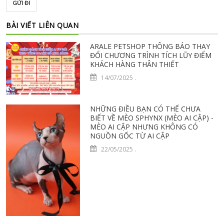
GỬI ĐI
BÀI VIẾT LIÊN QUAN
ARALE PETSHOP THÔNG BÁO THAY
ĐỔI CHƯƠNG TRÌNH TÍCH LŨY ĐIỂM
KHÁCH HÀNG THÂN THIẾT
14/07/2025
.
NHỮNG ĐIỀU BẠN CÓ THỂ CHƯA
BIẾT VỀ MÈO SPHYNX (MÈO AI CẬP) -
MÈO AI CẬP NHƯNG KHÔNG CÓ
NGUỒN GỐC TỪ AI CẬP
22/05/2025
.