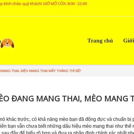
p kính chào quý khách! GIỜ MỞ CỬA: 8:00 - 22:00
Trang chủ
Giới
G MANG THAI, MÈO MANG THAI MẤY THÁNG THÌ ĐẺ?
U MÈO ĐANG MANG THAI, MÈO MANG 
 nó khác trước, có khả năng mèo bạn đã động đực và chuẩn bị 
hiên bạn vẫn chưa biết những dấu hiệu mèo mang thai như thế
 sau đây để hiểu rõ hơn và đưa ra nhận định chính xác nhất nh