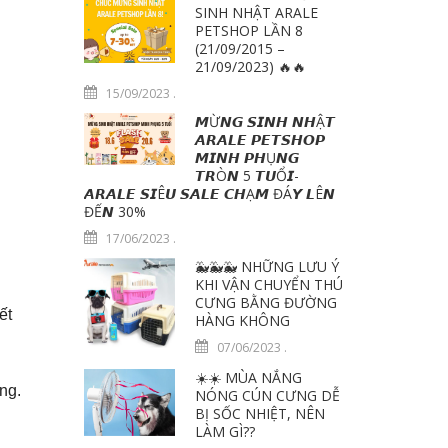
SINH NHẬT ARALE
PETSHOP LẦN 8
(21/09/2015 –
21/09/2023) 🔥🔥
15/09/2023
.
𝙈Ừ𝙉𝙂 𝙎𝙄𝙉𝙃 𝙉𝙃Ậ𝙏
𝘼𝙍𝘼𝙇𝙀 𝙋𝙀𝙏𝙎𝙃𝙊𝙋
𝙈𝙄𝙉𝙃 𝙋𝙃Ụ𝙉𝙂
𝙏𝙍Ò𝙉 5 𝙏𝙐Ổ𝙄-
𝘼𝙍𝘼𝙇𝙀 𝙎𝙄Ê𝙐 𝙎𝘼𝙇𝙀 𝘾𝙃Ạ𝙈 ĐÁ𝙔 𝙇Ê𝙉
ĐẾ𝙉 30%
17/06/2023
.
🐳🐳🐳 NHỮNG LƯU Ý
KHI VẬN CHUYỂN THÚ
CƯNG BẰNG ĐƯỜNG
ết
HÀNG KHÔNG
07/06/2023
.
☀️☀️ MÙA NẮNG
ng.
NÓNG CÚN CƯNG DỄ
BỊ SỐC NHIỆT, NÊN
LÀM GÌ??