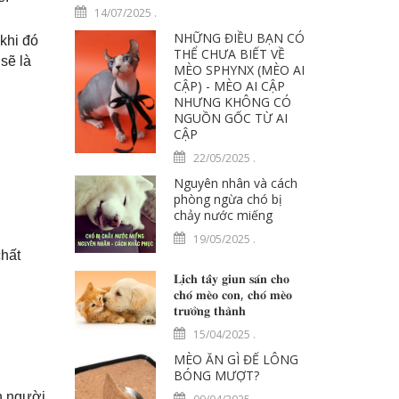
14/07/2025
.
NHỮNG ĐIỀU BẠN CÓ
 khi đó
THỂ CHƯA BIẾT VỀ
sẽ là
MÈO SPHYNX (MÈO AI
CẬP) - MÈO AI CẬP
NHƯNG KHÔNG CÓ
NGUỒN GỐC TỪ AI
CẬP
22/05/2025
.
Nguyên nhân và cách
phòng ngừa chó bị
chảy nước miếng
19/05/2025
.
chất
𝐋𝐢̣𝐜𝐡 𝐭𝐚̂̉𝐲 𝐠𝐢𝐮𝐧 𝐬𝐚́𝐧 𝐜𝐡𝐨
𝐜𝐡𝐨́ 𝐦𝐞̀𝐨 𝐜𝐨𝐧, 𝐜𝐡𝐨́ 𝐦𝐞̀𝐨
𝐭𝐫𝐮̛𝐨̛̉𝐧𝐠 𝐭𝐡𝐚̀𝐧𝐡
15/04/2025
.
MÈO ĂN GÌ ĐỂ LÔNG
BÓNG MƯỢT?
nh người