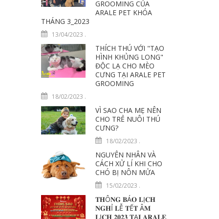
GROOMING CỦA
ARALE PET KHÓA
THÁNG 3_2023
13/04/2023
.
THÍCH THÚ VỚI "TẠO
HÌNH KHỦNG LONG"
ĐỘC LẠ CHO MÈO
CƯNG TẠI ARALE PET
GROOMING
18/02/2023
.
VÌ SAO CHA MẸ NÊN
CHO TRẺ NUÔI THÚ
CƯNG?
18/02/2023
.
NGUYÊN NHÂN VÀ
CÁCH XỬ LÍ KHI CHO
CHÓ BỊ NÔN MỬA
15/02/2023
.
𝐓𝐇Ô𝐍𝐆 𝐁Á𝐎 𝐋Ị𝐂𝐇
𝐍𝐆𝐇Ỉ 𝐋Ễ 𝐓Ế𝐓 Â𝐌
𝐋Ị𝐂𝐇 𝟐𝟎𝟐𝟑 𝐓Ạ𝐈 𝐀𝐑𝐀𝐋𝐄