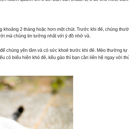
g khoảng 2 tháng hoặc hơn một chút. Trước khi đẻ, chúng thư
ười mà chúng tin tưởng nhất với ý đồ nhờ vả.
để chúng yên tâm và có sức khoẻ trước khi đẻ. Mèo thường tự đ
u có biểu hiện khó đẻ, kêu gào thì bạn cần liên hệ ngay với th