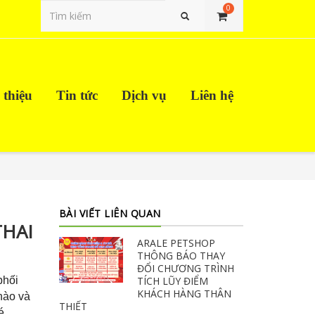
0
Tìm kiếm
 thiệu
Tin tức
Dịch vụ
Liên hệ
BÀI VIẾT LIÊN QUAN
THAI
ARALE PETSHOP
THÔNG BÁO THAY
ĐỔI CHƯƠNG TRÌNH
phối
TÍCH LŨY ĐIỂM
KHÁCH HÀNG THÂN
 nào và
THIẾT
é.