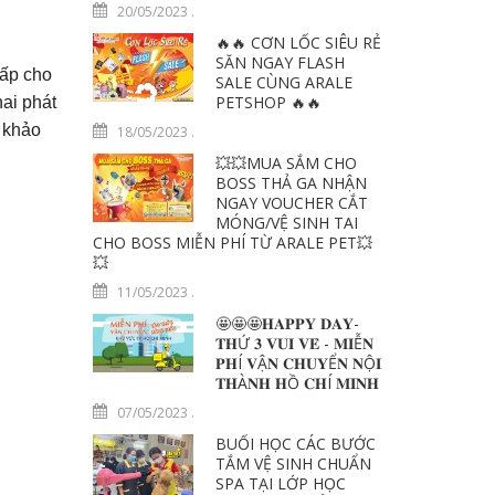
20/05/2023
.
🔥🔥 CƠN LỐC SIÊU RẺ
SĂN NGAY FLASH
cấp cho
SALE CÙNG ARALE
PETSHOP 🔥🔥
ai phát
m khảo
18/05/2023
.
💥💥MUA SẮM CHO
BOSS THẢ GA NHẬN
NGAY VOUCHER CẮT
MÓNG/VỆ SINH TAI
CHO BOSS MIỄN PHÍ TỪ ARALE PET💥
💥
11/05/2023
.
🤩🤩🤩𝐇𝐀𝐏𝐏𝐘 𝐃𝐀𝐘-
𝐓𝐇Ứ 𝟑 𝐕𝐔𝐈 𝐕𝐄̉ - 𝐌𝐈Ễ𝐍
𝐏𝐇Í 𝐕Ậ𝐍 𝐂𝐇𝐔𝐘Ể𝐍 𝐍Ộ𝐈
𝐓𝐇À𝐍𝐇 𝐇Ồ 𝐂𝐇Í 𝐌𝐈𝐍𝐇
07/05/2023
.
BUỔI HỌC CÁC BƯỚC
TẮM VỆ SINH CHUẨN
SPA TẠI LỚP HỌC