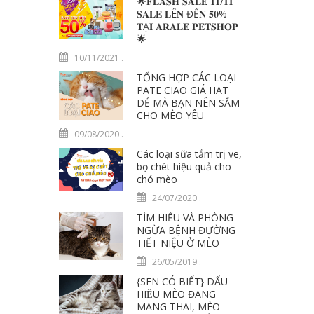
🌟𝐅𝐋𝐀𝐒𝐇 𝐒𝐀𝐋𝐄 𝟏𝟏/𝟏𝟏
𝐒𝐀𝐋𝐄 𝐋Ê𝐍 ĐẾ𝐍 𝟓𝟎%
𝐓Ạ𝐈 𝐀𝐑𝐀𝐋𝐄 𝐏𝐄𝐓𝐒𝐇𝐎𝐏
🌟
10/11/2021
.
TỔNG HỢP CÁC LOẠI
PATE CIAO GIÁ HẠT
DẺ MÀ BẠN NÊN SẮM
CHO MÈO YÊU
09/08/2020
.
Các loại sữa tắm trị ve,
bọ chét hiệu quả cho
chó mèo
24/07/2020
.
TÌM HIỂU VÀ PHÒNG
NGỪA BỆNH ĐƯỜNG
TIẾT NIỆU Ở MÈO
26/05/2019
.
{SEN CÓ BIẾT} DẤU
HIỆU MÈO ĐANG
MANG THAI, MÈO