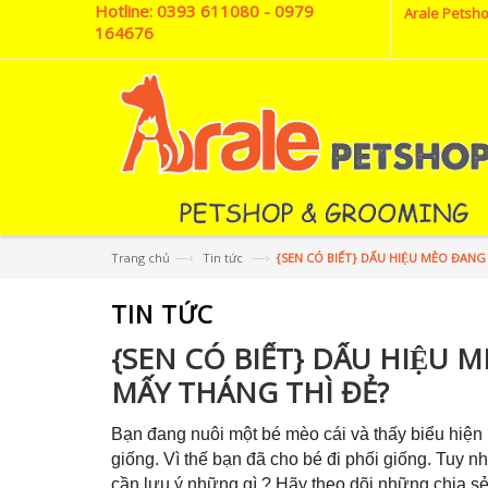
Hotline:
0393 611080 - 0979
Arale Petsho
164676
—›
—›
Trang chủ
Tin tức
{SEN CÓ BIẾT} DẤU HIỆU MÈO ĐAN
TIN TỨC
{SEN CÓ BIẾT} DẤU HIỆ
MẤY THÁNG THÌ ĐẺ?
Bạn đang nuôi một bé mèo cái và thấy biểu hiện
giống. Vì thế bạn đã cho bé đi phối giống. Tuy n
cần lưu ý những gì ? Hãy theo dõi những chia sẻ