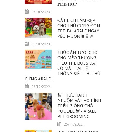
𝐏𝐄𝐓𝐒𝐇𝐎𝐏
13/01/2023
.
ĐẶT LỊCH LÀM ĐẸP
CHO THÚ CƯNG ĐÓN
TẾT TẠI ARALE NGAY
KẺO MUỘN !!! 🏮️🎉
09/01/2023
.
THỨC ĂN TƯƠI CHO
CHÓ MÈO THƯƠNG
HIỆU THE BOSS ĐÃ
CÓ MẶT TẠI HỆ
THỐNG SIÊU THỊ THÚ
CƯNG ARALE !!!
03/12/2022
.
🐩 THỰC HÀNH
NHUỘM VÀ TẠO HÌNH
TRÊN GIỐNG CHÓ
POODLE 🐩 - ARALE
PET GROOMING
25/11/2022
.