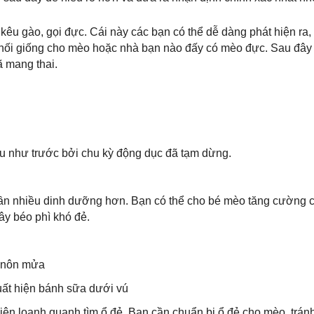
 kêu gào, gọi đực. Cái này các bạn có thể dễ dàng phát hiện ra,
hối giống cho mèo hoặc nhà bạn nào đấy có mèo đực. Sau đây 
 mang thai.
ều như trước bởi chu kỳ động dục đã tạm dừng.
cần nhiều dinh dưỡng hơn. Bạn có thể cho bé mèo tăng cường 
ây béo phì khó đẻ.
n nôn mửa
xuất hiện bánh sữa dưới vú
hiện loanh quanh tìm ổ đẻ. Bạn cần chuẩn bị ổ đẻ cho mèo, trá