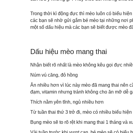
Trong thời kì động đực thì mèo luôn có biểu hiện
các bạn sẽ nhờ gửi gắm bé mèo tại những nơi p
một số dấu hiệu mà các bạn sẽ biết được mèo đã
Dấu hiệu mèo mang thai
Nhận biết rõ nhất là mèo không kêu gọi đực nhi
Núm vú căng, đỏ hồng
Ăn nhiều hơn vì lúc này mèo đã mang thai nên 
đạm, vitamin nhưng tránh không cho ăn mỡ dễ g
Thích nằm yên tĩnh, ngủ nhiều hơn
Từ tuần thai thứ 3 trở đi, mèo có nhiều biểu hiệ
Bụng mèo sẽ to rõ rệt khi mang thai 1 tháng và 
Vài tuần trước khi vượt cạn, bé mèo sẽ có biểu 