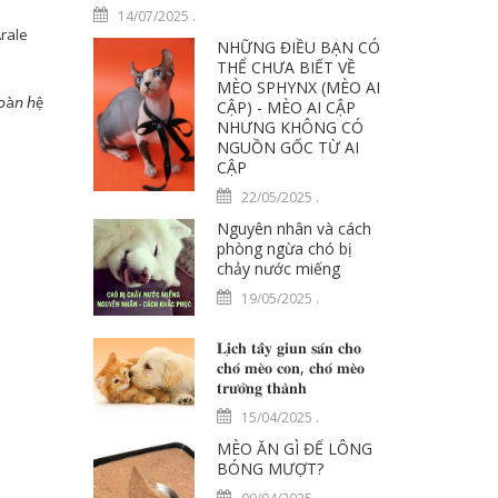
14/07/2025
.
rale
NHỮNG ĐIỀU BẠN CÓ
THỂ CHƯA BIẾT VỀ
MÈO SPHYNX (MÈO AI
𝘰à𝘯 𝘩ệ
CẬP) - MÈO AI CẬP
NHƯNG KHÔNG CÓ
NGUỒN GỐC TỪ AI
CẬP
22/05/2025
.
Nguyên nhân và cách
phòng ngừa chó bị
chảy nước miếng
19/05/2025
.
𝐋𝐢̣𝐜𝐡 𝐭𝐚̂̉𝐲 𝐠𝐢𝐮𝐧 𝐬𝐚́𝐧 𝐜𝐡𝐨
𝐜𝐡𝐨́ 𝐦𝐞̀𝐨 𝐜𝐨𝐧, 𝐜𝐡𝐨́ 𝐦𝐞̀𝐨
𝐭𝐫𝐮̛𝐨̛̉𝐧𝐠 𝐭𝐡𝐚̀𝐧𝐡
15/04/2025
.
MÈO ĂN GÌ ĐỂ LÔNG
BÓNG MƯỢT?