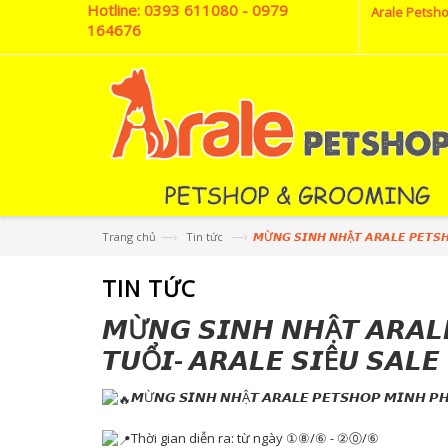
Hotline:
0393 611080 - 0979
Arale Petsho
164676
—›
—›
Trang chủ
Tin tức
𝙈Ừ𝙉𝙂 𝙎𝙄𝙉𝙃 𝙉𝙃Ậ𝙏 𝘼𝙍𝘼𝙇𝙀 𝙋𝙀𝙏𝙎
TIN TỨC
𝙈Ừ𝙉𝙂 𝙎𝙄𝙉𝙃 𝙉𝙃Ậ𝙏 𝘼𝙍𝘼𝙇
𝙏𝙐Ổ𝙄- 𝘼𝙍𝘼𝙇𝙀 𝙎𝙄Ê𝙐 𝙎𝘼
𝙈Ừ𝙉𝙂 𝙎𝙄𝙉𝙃 𝙉𝙃Ậ𝙏 𝘼𝙍𝘼𝙇𝙀 𝙋𝙀𝙏𝙎𝙃𝙊𝙋 𝙈𝙄𝙉𝙃 𝙋
Thời gian diễn ra: từ ngày ①⑧/⑥ - ②⓪/⑥