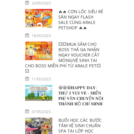
20/05/2023
.
🔥🔥 CƠN LỐC SIÊU RẺ
SĂN NGAY FLASH
SALE CÙNG ARALE
PETSHOP 🔥🔥
18/05/2023
.
💥💥MUA SẮM CHO
BOSS THẢ GA NHẬN
NGAY VOUCHER CẮT
MÓNG/VỆ SINH TAI
CHO BOSS MIỄN PHÍ TỪ ARALE PET💥
💥
11/05/2023
.
🤩🤩🤩𝐇𝐀𝐏𝐏𝐘 𝐃𝐀𝐘-
𝐓𝐇Ứ 𝟑 𝐕𝐔𝐈 𝐕𝐄̉ - 𝐌𝐈Ễ𝐍
𝐏𝐇Í 𝐕Ậ𝐍 𝐂𝐇𝐔𝐘Ể𝐍 𝐍Ộ𝐈
𝐓𝐇À𝐍𝐇 𝐇Ồ 𝐂𝐇Í 𝐌𝐈𝐍𝐇
07/05/2023
.
BUỔI HỌC CÁC BƯỚC
TẮM VỆ SINH CHUẨN
SPA TẠI LỚP HỌC