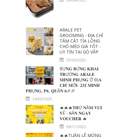
09/04/2025
.
ARALE PET
GROOMING - ĐỊA CHỈ
TẮM CẮT TỈA LÔNG
CHÓ MÈO GIÁ TỐT -
UY TÍN TẠI GÒ VẤP
07/04/2025
.
𝐓Ư𝐍𝐆 𝐁Ừ𝐍𝐆 𝐊𝐇𝐀𝐈
𝐓𝐑ƯƠ𝐍𝐆 𝐀𝐑𝐀𝐋𝐄
𝐌𝐈𝐍𝐇 𝐏𝐇Ụ𝐍𝐆 Ở ĐỊ𝐀
𝐂𝐇Ỉ 𝐌Ớ𝐈- 𝟐𝟑𝟐 𝐌𝐈𝐍𝐇
𝐏𝐇Ụ𝐍𝐆, 𝐏𝟔, 𝐐𝐔Ậ𝐍 𝟔🎉🎉
24/02/2025
.
🔥🔥🔥𝐓𝐇Ứ 𝐍Ă𝐌 𝐕𝐔𝐈
𝐕Ẻ - 𝐒Ă𝐍 𝐍𝐆𝐀𝐘
𝐕𝐎𝐔𝐂𝐇𝐄𝐑 🔥
09/11/2023
.
🔥🔥TUẦN LỄ MỪNG