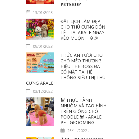
𝐏𝐄𝐓𝐒𝐇𝐎𝐏
13/01/2023
.
ĐẶT LỊCH LÀM ĐẸP
CHO THÚ CƯNG ĐÓN
TẾT TẠI ARALE NGAY
KẺO MUỘN !!! 🏮️🎉
09/01/2023
.
THỨC ĂN TƯƠI CHO
CHÓ MÈO THƯƠNG
HIỆU THE BOSS ĐÃ
CÓ MẶT TẠI HỆ
THỐNG SIÊU THỊ THÚ
CƯNG ARALE !!!
03/12/2022
.
🐩 THỰC HÀNH
NHUỘM VÀ TẠO HÌNH
TRÊN GIỐNG CHÓ
POODLE 🐩 - ARALE
PET GROOMING
25/11/2022
.