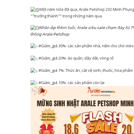
Một năm nữa đã qua, Arale Petshop 232 Minh Phụng 
""trưởng thành"" trong những năm qua.
𝘕𝘩â𝘯 𝘥ị𝘱 𝘵𝘩ê𝘮 𝘵𝘶ổ𝘪, 𝘈𝘳𝘢𝘭𝘦 𝘴𝘪ê𝘶 𝘴𝘢𝘭𝘦 𝘤𝘩ạ𝘮 đá𝘺 𝘵ừ
𝘵𝘩ố𝘯𝘨 𝘈𝘳𝘢𝘭𝘦 𝘗𝘦𝘵𝘴𝘩𝘰𝘱:
#Giảm_giá 30%: các sản phẩm nhà, nệm cho chó mèo
#Giảm_giá 20%: áo quần, dây dắt, vòng cổ
#Giảm_giá 7%: Thức ăn, cát vệ sinh, thuốc, hóa phẩm
#Giảm_giá 10%: các sản phẩm còn lại