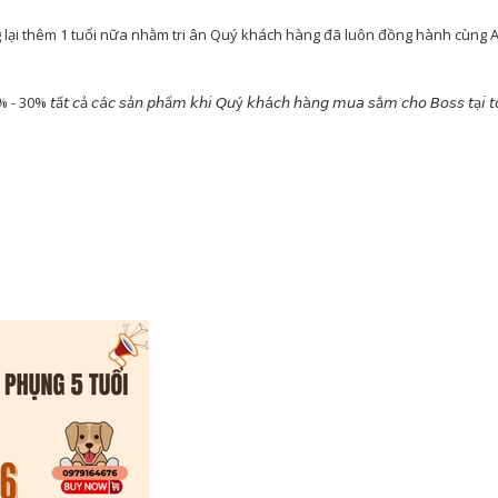
lại thêm 1 tuổi nữa nhằm tri ân Quý khách hàng đã luôn đồng hành cùng A
 7% - 30% 𝘵ấ𝘵 𝘤ả 𝘤á𝘤 𝘴ả𝘯 𝘱𝘩ẩ𝘮 𝘬𝘩𝘪 𝘘𝘶ý 𝘬𝘩á𝘤𝘩 𝘩à𝘯𝘨 𝘮𝘶𝘢 𝘴ắ𝘮 𝘤𝘩𝘰 𝘉𝘰𝘴𝘴 𝘵ạ𝘪 