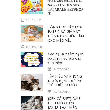
🌟𝐅𝐋𝐀𝐒𝐇 𝐒𝐀𝐋𝐄 𝟏𝟏/𝟏𝟏
𝐒𝐀𝐋𝐄 𝐋Ê𝐍 ĐẾ𝐍 𝟓𝟎%
𝐓Ạ𝐈 𝐀𝐑𝐀𝐋𝐄 𝐏𝐄𝐓𝐒𝐇𝐎𝐏
🌟
10/11/2021
.
TỔNG HỢP CÁC LOẠI
PATE CIAO GIÁ HẠT
DẺ MÀ BẠN NÊN SẮM
CHO MÈO YÊU
09/08/2020
.
Các loại sữa tắm trị ve,
bọ chét hiệu quả cho
chó mèo
24/07/2020
.
TÌM HIỂU VÀ PHÒNG
NGỪA BỆNH ĐƯỜNG
TIẾT NIỆU Ở MÈO
26/05/2019
.
{SEN CÓ BIẾT} DẤU
HIỆU MÈO ĐANG
MANG THAI, MÈO