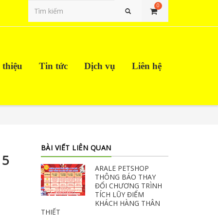
0
Tìm kiếm
 thiệu
Tin tức
Dịch vụ
Liên hệ
BÀI VIẾT LIÊN QUAN
 5
ARALE PETSHOP
THÔNG BÁO THAY
ĐỔI CHƯƠNG TRÌNH
TÍCH LŨY ĐIỂM
KHÁCH HÀNG THÂN
THIẾT