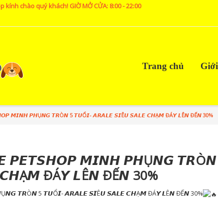
p kính chào quý khách! GIỜ MỞ CỬA: 8:00 - 22:00
Trang chủ
Giới
𝙃𝙊𝙋 𝙈𝙄𝙉𝙃 𝙋𝙃Ụ𝙉𝙂 𝙏𝙍Ò𝙉 5 𝙏𝙐Ổ𝙄- 𝘼𝙍𝘼𝙇𝙀 𝙎𝙄Ê𝙐 𝙎𝘼𝙇𝙀 𝘾𝙃Ạ𝙈 ĐÁ𝙔 𝙇Ê𝙉 ĐẾ𝙉 30%
𝙀 𝙋𝙀𝙏𝙎𝙃𝙊𝙋 𝙈𝙄𝙉𝙃 𝙋𝙃Ụ𝙉𝙂 𝙏𝙍Ò𝙉
𝙀 𝘾𝙃Ạ𝙈 ĐÁ𝙔 𝙇Ê𝙉 ĐẾ𝙉 30%
𝙃Ụ𝙉𝙂 𝙏𝙍Ò𝙉 5 𝙏𝙐Ổ𝙄- 𝘼𝙍𝘼𝙇𝙀 𝙎𝙄Ê𝙐 𝙎𝘼𝙇𝙀 𝘾𝙃Ạ𝙈 ĐÁ𝙔 𝙇Ê𝙉 ĐẾ𝙉 30%