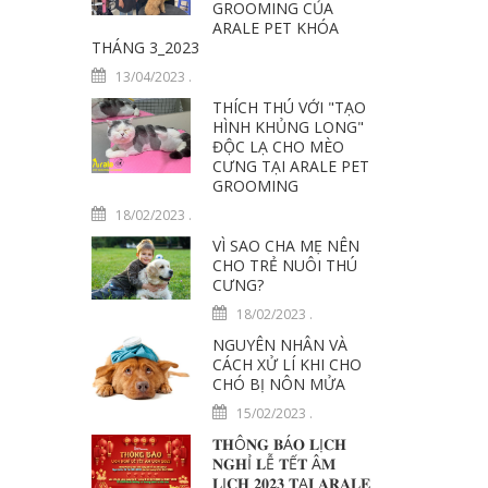
GROOMING CỦA
ARALE PET KHÓA
THÁNG 3_2023
13/04/2023
.
THÍCH THÚ VỚI "TẠO
HÌNH KHỦNG LONG"
ĐỘC LẠ CHO MÈO
CƯNG TẠI ARALE PET
GROOMING
18/02/2023
.
VÌ SAO CHA MẸ NÊN
CHO TRẺ NUÔI THÚ
CƯNG?
18/02/2023
.
NGUYÊN NHÂN VÀ
CÁCH XỬ LÍ KHI CHO
CHÓ BỊ NÔN MỬA
15/02/2023
.
𝐓𝐇Ô𝐍𝐆 𝐁Á𝐎 𝐋Ị𝐂𝐇
𝐍𝐆𝐇Ỉ 𝐋Ễ 𝐓Ế𝐓 Â𝐌
𝐋Ị𝐂𝐇 𝟐𝟎𝟐𝟑 𝐓Ạ𝐈 𝐀𝐑𝐀𝐋𝐄