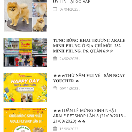
UY TÍN TẠI GÒ VẤP
07/04/2025
.
𝐓Ư𝐍𝐆 𝐁Ừ𝐍𝐆 𝐊𝐇𝐀𝐈 𝐓𝐑ƯƠ𝐍𝐆 𝐀𝐑𝐀𝐋𝐄
𝐌𝐈𝐍𝐇 𝐏𝐇Ụ𝐍𝐆 Ở ĐỊ𝐀 𝐂𝐇Ỉ 𝐌Ớ𝐈- 𝟐𝟑𝟐
𝐌𝐈𝐍𝐇 𝐏𝐇Ụ𝐍𝐆, 𝐏𝟔, 𝐐𝐔Ậ𝐍 𝟔🎉🎉
24/02/2025
.
🔥🔥🔥𝐓𝐇Ứ 𝐍Ă𝐌 𝐕𝐔𝐈 𝐕Ẻ - 𝐒Ă𝐍 𝐍𝐆𝐀𝐘
𝐕𝐎𝐔𝐂𝐇𝐄𝐑 🔥
09/11/2023
.
🔥🔥TUẦN LỄ MỪNG SINH NHẬT
ARALE PETSHOP LẦN 8 (21/09/2015 –
21/09/2023) 🔥🔥
15/09/2023
.