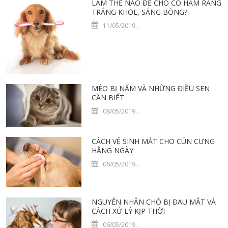
LÀM THẾ NÀO ĐỂ CHÓ CÓ HÀM RĂNG
TRẮNG KHỎE, SÁNG BÓNG?
11/05/2019
.
MÈO BỊ NẤM VÀ NHỮNG ĐIỀU SEN
CẦN BIẾT
08/05/2019
.
CÁCH VỆ SINH MẮT CHO CÚN CƯNG
HẰNG NGÀY
06/05/2019
.
NGUYÊN NHÂN CHÓ BỊ ĐAU MẮT VÀ
CÁCH XỬ LÝ KỊP THỜI
06/05/2019
.