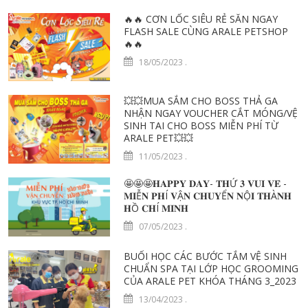
🔥🔥 CƠN LỐC SIÊU RẺ SĂN NGAY
FLASH SALE CÙNG ARALE PETSHOP
🔥🔥
18/05/2023
.
💥💥MUA SẮM CHO BOSS THẢ GA
NHẬN NGAY VOUCHER CẮT MÓNG/VỆ
SINH TAI CHO BOSS MIỄN PHÍ TỪ
ARALE PET💥💥
11/05/2023
.
🤩🤩🤩𝐇𝐀𝐏𝐏𝐘 𝐃𝐀𝐘- 𝐓𝐇Ứ 𝟑 𝐕𝐔𝐈 𝐕𝐄̉ -
𝐌𝐈Ễ𝐍 𝐏𝐇Í 𝐕Ậ𝐍 𝐂𝐇𝐔𝐘Ể𝐍 𝐍Ộ𝐈 𝐓𝐇À𝐍𝐇
𝐇Ồ 𝐂𝐇Í 𝐌𝐈𝐍𝐇
07/05/2023
.
BUỔI HỌC CÁC BƯỚC TẮM VỆ SINH
CHUẨN SPA TẠI LỚP HỌC GROOMING
CỦA ARALE PET KHÓA THÁNG 3_2023
13/04/2023
.