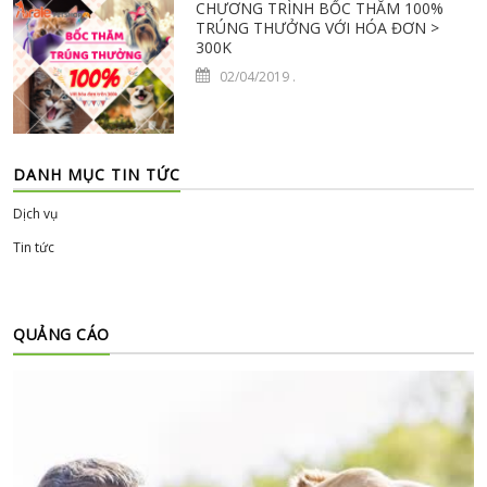
CHƯƠNG TRÌNH BỐC THĂM 100%
TRÚNG THƯỞNG VỚI HÓA ĐƠN >
300K
02/04/2019
.
DANH MỤC TIN TỨC
Dịch vụ
Tin tức
QUẢNG CÁO