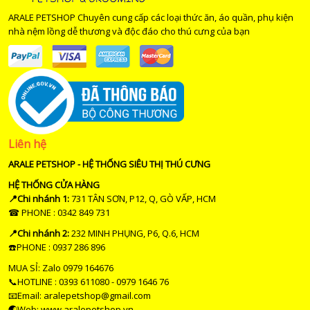
ARALE PETSHOP Chuyên cung cấp các loại thức ăn, áo quần, phụ kiện
nhà nệm lồng dễ thương và độc đáo cho thú cưng của bạn
Liên hệ
ARALE PETSHOP - HỆ THỐNG SIÊU THỊ THÚ CƯNG
HỆ THỐNG CỬA HÀNG
📍Chi nhánh 1:
731 TÂN SƠN, P12, Q, GÒ VẤP, HCM
☎ PHONE : 0342 849 731
📍Chi nhánh 2:
232 MINH PHỤNG, P6, Q.6, HCM
☎️PHONE : 0937 286 896
MUA SỈ: Zalo 0979 164676
📞HOTLINE : 0393 611080 - 0979 1646 76
📧Email: aralepetshop@gmail.com
🌏Web: www.aralepetshop.vn