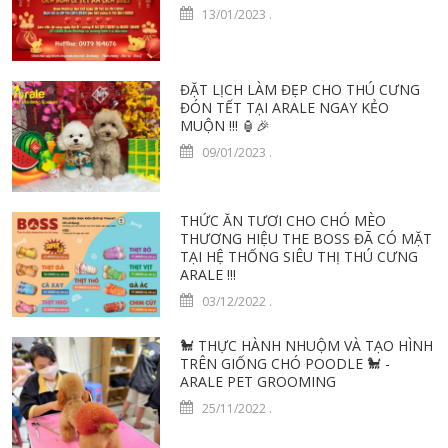
13/01/2023
.
ĐẶT LỊCH LÀM ĐẸP CHO THÚ CƯNG
ĐÓN TẾT TẠI ARALE NGAY KẺO
MUỘN !!! 🏮️🎉
09/01/2023
.
THỨC ĂN TƯƠI CHO CHÓ MÈO
THƯƠNG HIỆU THE BOSS ĐÃ CÓ MẶT
TẠI HỆ THỐNG SIÊU THỊ THÚ CƯNG
ARALE !!!
03/12/2022
.
🐩 THỰC HÀNH NHUỘM VÀ TẠO HÌNH
TRÊN GIỐNG CHÓ POODLE 🐩 -
ARALE PET GROOMING
25/11/2022
.