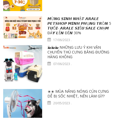
𝙈Ừ𝙉𝙂 𝙎𝙄𝙉𝙃 𝙉𝙃Ậ𝙏 𝘼𝙍𝘼𝙇𝙀
𝙋𝙀𝙏𝙎𝙃𝙊𝙋 𝙈𝙄𝙉𝙃 𝙋𝙃Ụ𝙉𝙂 𝙏𝙍Ò𝙉 5
𝙏𝙐Ổ𝙄- 𝘼𝙍𝘼𝙇𝙀 𝙎𝙄Ê𝙐 𝙎𝘼𝙇𝙀 𝘾𝙃Ạ𝙈
ĐÁ𝙔 𝙇Ê𝙉 ĐẾ𝙉 30%
17/06/2023
.
🐳🐳🐳 NHỮNG LƯU Ý KHI VẬN
CHUYỂN THÚ CƯNG BẰNG ĐƯỜNG
HÀNG KHÔNG
07/06/2023
.
☀️☀️ MÙA NẮNG NÓNG CÚN CƯNG
DỄ BỊ SỐC NHIỆT, NÊN LÀM GÌ??
20/05/2023
.