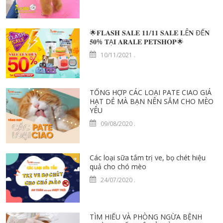
🌟𝐅𝐋𝐀𝐒𝐇 𝐒𝐀𝐋𝐄 𝟏𝟏/𝟏𝟏 𝐒𝐀𝐋𝐄 𝐋Ê𝐍 ĐẾ𝐍
𝟓𝟎% 𝐓Ạ𝐈 𝐀𝐑𝐀𝐋𝐄 𝐏𝐄𝐓𝐒𝐇𝐎𝐏🌟
10/11/2021
.
TỔNG HỢP CÁC LOẠI PATE CIAO GIÁ
HẠT DẺ MÀ BẠN NÊN SẮM CHO MÈO
YÊU
09/08/2020
.
Các loại sữa tắm trị ve, bọ chét hiệu
quả cho chó mèo
24/07/2020
.
TÌM HIỂU VÀ PHÒNG NGỪA BỆNH