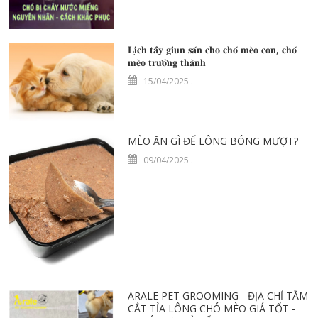
𝐋𝐢̣𝐜𝐡 𝐭𝐚̂̉𝐲 𝐠𝐢𝐮𝐧 𝐬𝐚́𝐧 𝐜𝐡𝐨 𝐜𝐡𝐨́ 𝐦𝐞̀𝐨 𝐜𝐨𝐧, 𝐜𝐡𝐨́
𝐦𝐞̀𝐨 𝐭𝐫𝐮̛𝐨̛̉𝐧𝐠 𝐭𝐡𝐚̀𝐧𝐡
15/04/2025
.
MÈO ĂN GÌ ĐỂ LÔNG BÓNG MƯỢT?
09/04/2025
.
ARALE PET GROOMING - ĐỊA CHỈ TẮM
CẮT TỈA LÔNG CHÓ MÈO GIÁ TỐT -