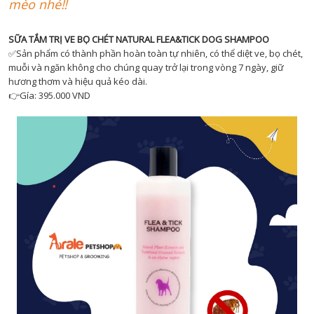
mèo nhé‼️
SỮA TẮM TRỊ VE BỌ CHÉT NATURAL FLEA&TICK DOG SHAMPOO
✅Sản phẩm có thành phần hoàn toàn tự nhiên, có thể diệt ve, bọ chét,
muỗi và ngăn không cho chúng quay trở lại trong vòng 7 ngày, giữ
hương thơm và hiệu quả kéo dài.
👉Gía: 395.000 VND