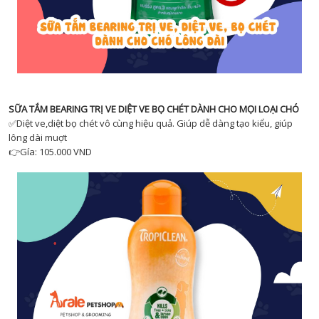
SỮA TẮM BEARING TRỊ VE DIỆT VE BỌ CHÉT DÀNH CHO MỌI LOẠI CHÓ
✅Diệt ve,diệt bọ chét vô cùng hiệu quả. Giúp dễ dàng tạo kiểu, giúp
lông dài muợt
👉Gía: 105.000 VND