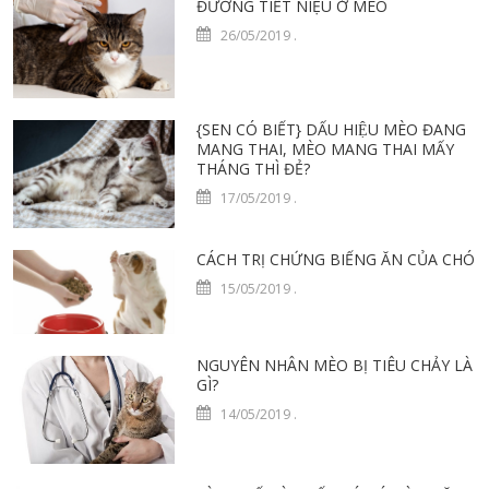
ĐƯỜNG TIẾT NIỆU Ở MÈO
26/05/2019
.
{SEN CÓ BIẾT} DẤU HIỆU MÈO ĐANG
MANG THAI, MÈO MANG THAI MẤY
THÁNG THÌ ĐẺ?
17/05/2019
.
CÁCH TRỊ CHỨNG BIẾNG ĂN CỦA CHÓ
15/05/2019
.
NGUYÊN NHÂN MÈO BỊ TIÊU CHẢY LÀ
GÌ?
14/05/2019
.