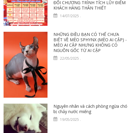
ĐỔI CHƯƠNG TRÌNH TÍCH LŨY ĐIỂM
KHÁCH HÀNG THÂN THIẾT
14/07/2025
.
NHỮNG ĐIỀU BẠN CÓ THỂ CHƯA
BIẾT VỀ MÈO SPHYNX (MÈO AI CẬP) -
MÈO AI CẬP NHƯNG KHÔNG CÓ
NGUỒN GỐC TỪ AI CẬP
22/05/2025
.
Nguyên nhân và cách phòng ngừa chó
bị chảy nước miếng
19/05/2025
.