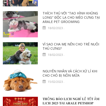
THÍCH THÚ VỚI "TẠO HÌNH KHỦNG
LONG" ĐỘC LẠ CHO MÈO CƯNG TẠI
ARALE PET GROOMING
18/02/2023
.
VÌ SAO CHA MẸ NÊN CHO TRẺ NUÔI
THÚ CƯNG?
18/02/2023
.
NGUYÊN NHÂN VÀ CÁCH XỬ LÍ KHI
CHO CHÓ BỊ NÔN MỬA
15/02/2023
.
𝐓𝐇Ô𝐍𝐆 𝐁Á𝐎 𝐋Ị𝐂𝐇 𝐍𝐆𝐇Ỉ 𝐋Ễ 𝐓Ế𝐓 Â𝐌
𝐋Ị𝐂𝐇 𝟐𝟎𝟐𝟑 𝐓Ạ𝐈 𝐀𝐑𝐀𝐋𝐄 𝐏𝐄𝐓𝐒𝐇𝐎𝐏