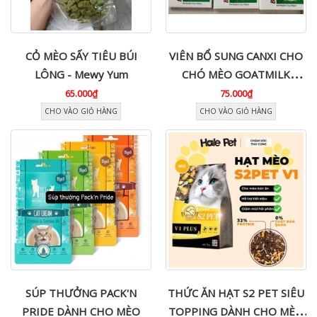
CỎ MÈO SẤY TIÊU BÚI
VIÊN BỔ SUNG CANXI CHO
LÔNG - Mewy Yum
CHÓ MÈO GOATMILK
CALCIUM TABLET BIOLINE
65.000₫
75.000₫
CHO VÀO GIỎ HÀNG
CHO VÀO GIỎ HÀNG
SÚP THƯỞNG PACK'N
THỨC ĂN HẠT S2 PET SIÊU
PRIDE DÀNH CHO MÈO
TOPPING DÀNH CHO MÈO