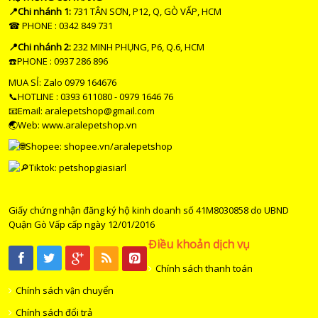
📍Chi nhánh 1:
731 TÂN SƠN, P12, Q, GÒ VẤP, HCM
☎ PHONE : 0342 849 731
📍Chi nhánh 2:
232 MINH PHỤNG, P6, Q.6, HCM
☎️PHONE : 0937 286 896
MUA SỈ: Zalo 0979 164676
📞HOTLINE : 0393 611080 - 0979 1646 76
📧Email: aralepetshop@gmail.com
🌏Web: www.aralepetshop.vn
Shopee:
shopee.vn/aralepetshop
Tiktok: petshopgiasiarl
Giấy chứng nhận đăng ký hộ kinh doanh số 41M8030858 do UBND
Quận Gò Vấp cấp ngày 12/01/2016
Điều khoản dịch vụ
Chính sách thanh toán
Chính sách vận chuyển
Chính sách đổi trả