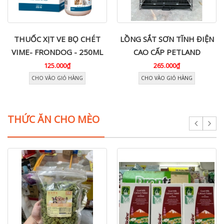
THUỐC XỊT VE BỌ CHÉT
LỒNG SẮT SƠN TĨNH ĐIỆN
VIME- FRONDOG - 250ML
CAO CẤP PETLAND
125.000₫
265.000₫
CHO VÀO GIỎ HÀNG
CHO VÀO GIỎ HÀNG
THỨC ĂN CHO MÈO