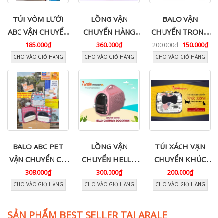
TÚI VÒM LƯỚI
LỒNG VẬN
BALO VẬN
ABC VẬN CHUYỂN
CHUYỂN HÀNG
CHUYỂN TRONG
THOÁNG MÁT
KHÔNG CHO
SUỐT CHO CHÓ
185.000₫
360.000₫
200.000₫
150.000₫
CHO THÚ CƯNG
CHÓ MÈO
MÈO
CHO VÀO GIỎ HÀNG
CHO VÀO GIỎ HÀNG
CHO VÀO GIỎ HÀNG
BALO ABC PET
LỒNG VẬN
TÚI XÁCH VẬN
VẬN CHUYỂN CÓ
CHUYỂN HELLO
CHUYỂN KHÚC
TÚI TRƯỚC
CHARMMY
XƯƠNG CHO
308.000₫
300.000₫
200.000₫
THOÁNG MÁT
DOGGYMAN
CHÓ MÈO
CHO VÀO GIỎ HÀNG
CHO VÀO GIỎ HÀNG
CHO VÀO GIỎ HÀNG
CHO CHÓ MÈO
SẢN PHẨM BEST SELLER TẠI ARALE