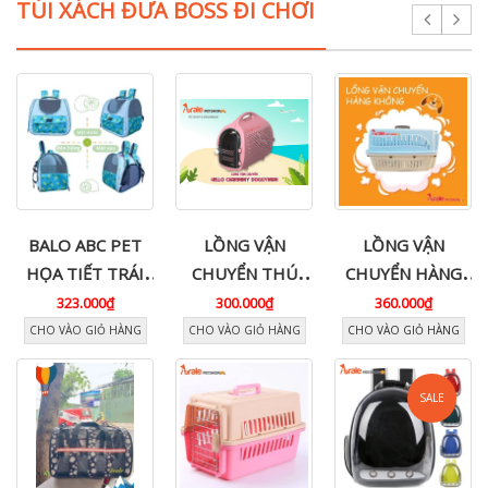
TÚI XÁCH ĐƯA BOSS ĐI CHƠI
BALO ABC PET
LỒNG VẬN
LỒNG VẬN
HỌA TIẾT TRÁI
CHUYỂN THÚ
CHUYỂN HÀNG
CÂY - CÓ CỬA
CƯNG HELLO
KHÔNG PD
323.000₫
300.000₫
360.000₫
TRONG SUỐT
CHARMY
CHO VÀO GIỎ HÀNG
CHO VÀO GIỎ HÀNG
CHO VÀO GIỎ HÀNG
PHÍA TRƯỚC ,
VẬN CHUYỂN
SALE
THOÁNG MÁT
CHO CHÓ MÈO