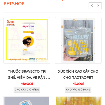
PETSHOP
THUỐC BRAVECTO TRỊ
XÚC XÍCH CAO CẤP CHO
GHẺ, VIÊM DA, VE RẬN
CHÓ TAOTAOPET
CHO CHÓ
460.000₫
47.000₫
CHO VÀO GIỎ HÀNG
CHO VÀO GIỎ HÀNG