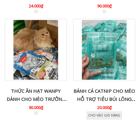
MỌI LỨA TUỔI
24.000₫
90.000₫
THỨC ĂN HẠT WANPY
BÁNH CÁ CATNIP CHO MÈO
DÀNH CHO MÈO TRƯỞNG
HỖ TRỢ TIÊU BÚI LÔNG
THÀNH & MÈO CON
THƠM MIỆNG - GÓI 40G
90.000₫
20.000₫
CHO VÀO GIỎ HÀNG