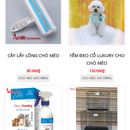
CÂY LẤY LÔNG CHÓ MÈO
YẾM ĐEO CỔ LUXURY CHO
CHÓ MÈO
85.000₫
130.000₫
CHO VÀO GIỎ HÀNG
CHO VÀO GIỎ HÀNG