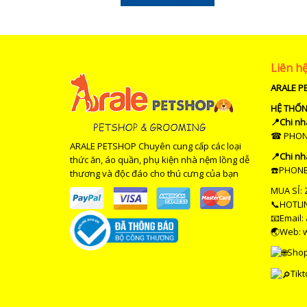
Liên h
ARALE P
HỆ THỐ
📍Chi nh
☎ PHONE 
ARALE PETSHOP Chuyên cung cấp các loại
📍Chi nh
thức ăn, áo quần, phụ kiện nhà nệm lồng dễ
☎️PHONE 
thương và độc đáo cho thú cưng của bạn
MUA SỈ: 
📞HOTLIN
📧Email:
🌏Web: 
Sho
Tikt