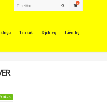
0
Tìm kiếm
 thiệu
Tin tức
Dịch vụ
Liên hệ
VER
ẾT HÀNG