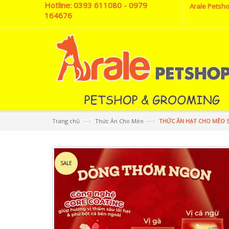
Hotline:
0393 611080 - 0979
Arale Petsho
164676
—›
—›
Trang chủ
Thức Ăn Cho Mèo
THỨC ĂN HẠT CHO MÈO SI
SALE