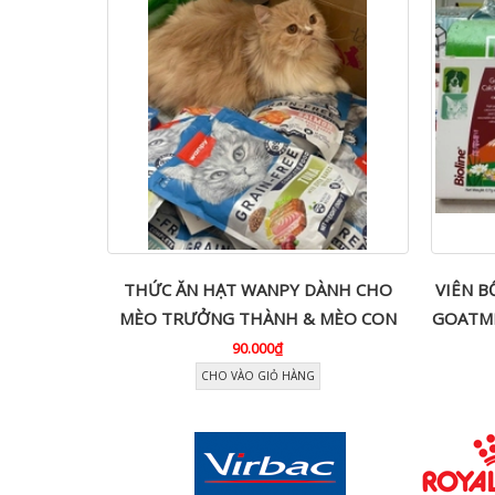
IDE DÀNH
THỨC ĂN HẠT WANPY DÀNH CHO
VIÊN B
MÈO TRƯỞNG THÀNH & MÈO CON
GOATMI
90.000₫
CHO VÀO GIỎ HÀNG