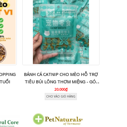
TOPPING
BÁNH CÁ CATNIP CHO MÈO HỖ TRỢ
Hạt Mèo
TUỔI
TIÊU BÚI LÔNG THƠM MIỆNG - GÓI
40G
20.000₫
CHO VÀO GIỎ HÀNG