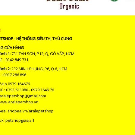
ệ
ETSHOP - HỆ THỐNG SIÊU THỊ THÚ CƯNG
NG CỬA HÀNG
ánh 1:
731 TÂN SƠN, P12, Q, GÒ VẤP, HCM
: 0342 849 731
ánh 2:
232 MINH PHỤNG, P6, Q.6, HCM
: 0937 286 896
Zalo 0979 164676
E : 0393 611080 - 0979 1646 76
 aralepetshop@gmail.com
www.aralepetshop.vn
pee:
shopee.vn/aralepetshop
ok: petshopgiasiarl