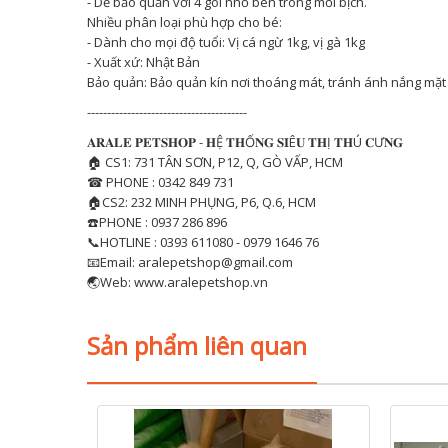
- Dễ bảo quản với 4 gói nhỏ bên trong mỗi bịch.
Nhiều phân loại phù hợp cho bé:
- Dành cho mọi độ tuổi: Vị cá ngừ 1kg, vị gà 1kg
- Xuất xứ: Nhật Bản
Bảo quản: Bảo quản kín nơi thoáng mát, tránh ánh nắng mặt 
----------------------------------------
𝐀𝐑𝐀𝐋𝐄 𝐏𝐄𝐓𝐒𝐇𝐎𝐏 - 𝐇Ệ 𝐓𝐇Ố𝐍𝐆 𝐒𝐈Ê𝐔 𝐓𝐇Ị 𝐓𝐇Ú 𝐂Ư𝐍𝐆
🏠 CS1: 731 TÂN SƠN, P12, Q, GÒ VẤP, HCM
☎ PHONE : 0342 849 731
🏠CS2: 232 MINH PHỤNG, P6, Q.6, HCM
☎️PHONE : 0937 286 896
📞HOTLINE : 0393 611080 - 0979 1646 76
📧Email: aralepetshop@gmail.com
🌏Web: www.aralepetshop.vn
Sản phẩm liên quan