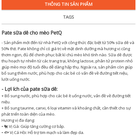
THÔNG TIN SẢN PHẨM
TAGS
Pate sữa dê cho mèo PetQ
- Sản phẩm mới đến từ nhà PetQ với công thức đặc biệt từ 50% sữa dê và
50% thịt. Pate không chỉ có giá trị về mặt dinh dưỡng mà hương vị cũng
thơm ngon, đủ để chinh phục bất kì chú mèo khó tính nào. Sữa dê được
thu hoạch tự nhiên từ các trang trại, không lactose, phân tử protein nhỏ
giúp mèo mọi độ tuổi đều dễ dàng hấp thụ. Ngoài ra, sản phẩm còn giúp
bổ sung thêm nước, phù hợp cho các bé có vấn đề về đường tiết niệu,
lười uống nước.
- Lợi ích của pate sữa dê:
+ Bổ sung nước, phù hợp cho các bé ít uống nước, vấn đề về đường tiết
niệu.
+ Bổ sung taurine, canxi, 6 loại vitamin và khoáng chất, cần thiết cho sự
phát triển toàn diện của mèo.
Hương vị đa dạng:
• 🐔 Vị Gà: Giúp tăng cường cơ bắp.
• 🐟 Vị Cá Hồi: Hỗ trợ tim mạch và làm đẹp da.