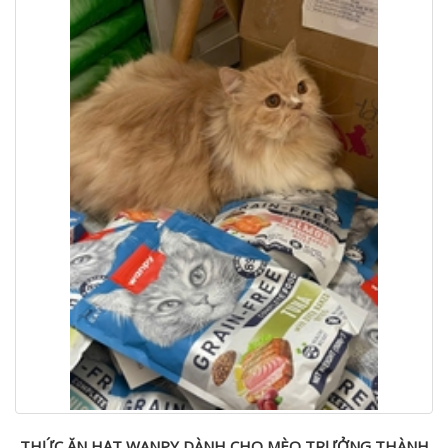
THỨC ĂN HẠT WANPY DÀNH CHO MÈO TRƯỞNG THÀNH