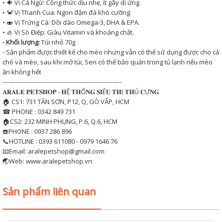
• 🐠 Vị Cá Ngừ: Công thức dịu nhẹ, ít gây dị ứng.
• 🦀 Vị Thanh Cua: Ngon đậm đà khó cưỡng.
• 🍣 Vị Trứng Cá: Dồi dào Omega-3, DHA & EPA.
• 🦪 Vị Sò Điệp: Giàu Vitamin và khoáng chất.
- Khối lượng:
Túi nhỏ 70g
- Sản phẩm được thiết kế cho mèo nhưng vẫn có thể sử dụng được cho cả
chó và mèo, sau khi mở túi, Sen có thể bảo quản trong tủ lạnh nếu mèo
ăn không hết
------------------------------------------------------------
𝐀𝐑𝐀𝐋𝐄 𝐏𝐄𝐓𝐒𝐇𝐎𝐏 - 𝐇Ệ 𝐓𝐇Ố𝐍𝐆 𝐒𝐈Ê𝐔 𝐓𝐇Ị 𝐓𝐇Ú 𝐂Ư𝐍𝐆
🏠 CS1: 731 TÂN SƠN, P12, Q, GÒ VẤP, HCM
☎ PHONE : 0342 849 731
🏠CS2: 232 MINH PHỤNG, P.6, Q.6, HCM
☎️PHONE : 0937 286 896
📞HOTLINE : 0393 611080 - 0979 1646 76
📧Email: aralepetshop@gmail.com
🌏Web: www.aralepetshop.vn
Sản phẩm liên quan