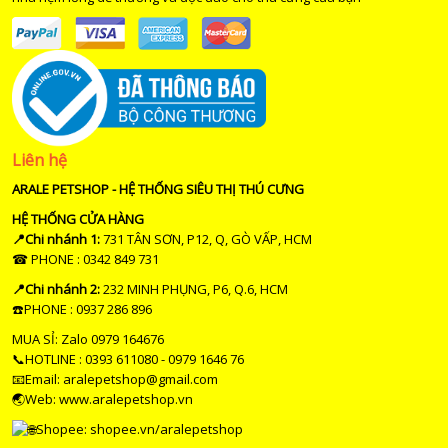
Liên hệ
ARALE PETSHOP - HỆ THỐNG SIÊU THỊ THÚ CƯNG
HỆ THỐNG CỬA HÀNG
📍Chi nhánh 1:
731 TÂN SƠN, P12, Q, GÒ VẤP, HCM
☎ PHONE : 0342 849 731
📍Chi nhánh 2:
232 MINH PHỤNG, P6, Q.6, HCM
☎️PHONE : 0937 286 896
MUA SỈ: Zalo 0979 164676
📞HOTLINE : 0393 611080 - 0979 1646 76
📧Email: aralepetshop@gmail.com
🌏Web: www.aralepetshop.vn
Shopee:
shopee.vn/aralepetshop