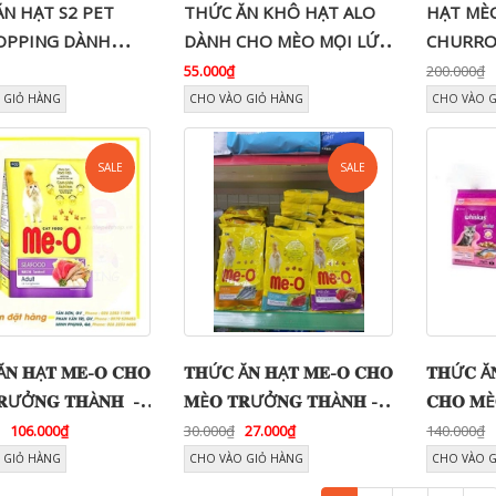
N HẠT S2 PET
THỨC ĂN KHÔ HẠT ALO
HẠT MÈ
TOPPING DÀNH
DÀNH CHO MÈO MỌI LỨA
CHURRO
ÈO MỌI LỨA TUỔI
TUỔI
PET Q -
55.000₫
200.000₫
NIỆU CH
 GIỎ HÀNG
CHO VÀO GIỎ HÀNG
CHO VÀO 
TUỔI 1
SALE
SALE
𝐍 𝐇Ạ𝐓 𝐌𝐄-𝐎 𝐂𝐇𝐎
𝐓𝐇Ứ𝐂 Ă𝐍 𝐇Ạ𝐓 𝐌𝐄-𝐎 𝐂𝐇𝐎
𝐓𝐇Ứ𝐂 Ă𝐍
𝐑ƯỞ𝐍𝐆 𝐓𝐇À𝐍𝐇 -
𝐌È𝐎 𝐓𝐑ƯỞ𝐍𝐆 𝐓𝐇À𝐍𝐇 -
𝐂𝐇𝐎 𝐌È
𝟑𝟓𝟎𝐆
106.000₫
30.000₫
27.000₫
140.000₫
 GIỎ HÀNG
CHO VÀO GIỎ HÀNG
CHO VÀO 