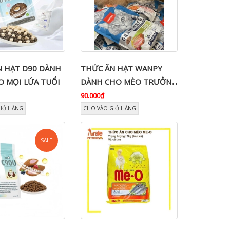
N HẠT D90 DÀNH
THỨC ĂN HẠT WANPY
O MỌI LỨA TUỔI
DÀNH CHO MÈO TRƯỞNG
THÀNH & MÈO CON
90.000₫
GIỎ HÀNG
CHO VÀO GIỎ HÀNG
SALE