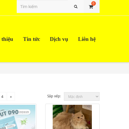
0
Tìm kiếm
 thiệu
Tin tức
Dịch vụ
Liên hệ
Sắp xếp:
4
»