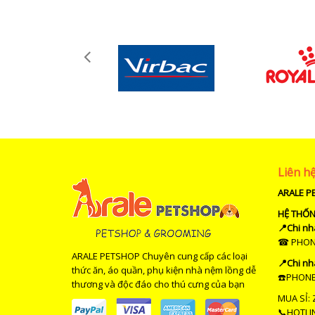
Liên h
ARALE P
HỆ THỐ
📍Chi nh
☎ PHONE 
ARALE PETSHOP Chuyên cung cấp các loại
📍Chi nh
thức ăn, áo quần, phụ kiện nhà nệm lồng dễ
☎️PHONE 
thương và độc đáo cho thú cưng của bạn
MUA SỈ: 
📞HOTLIN