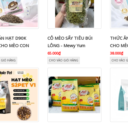
ĂN HẠT D90K
CỎ MÈO SẤY TIÊU BÚI
THỨC Ă
CHO MÈO CON
LÔNG - Mewy Yum
CHO MÈ
65.000₫
38.000₫
 GIỎ HÀNG
CHO VÀO GIỎ HÀNG
CHO VÀO 