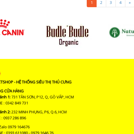
1
2
3
4
»
ệ
ETSHOP - HỆ THỐNG SIÊU THỊ THÚ CƯNG
NG CỬA HÀNG
ánh 1:
731 TÂN SƠN, P12, Q, GÒ VẤP, HCM
: 0342 849 731
ánh 2:
232 MINH PHỤNG, P6, Q.6, HCM
: 0937 286 896
Zalo 0979 164676
E : 0393 611080 - 0979 1646 76