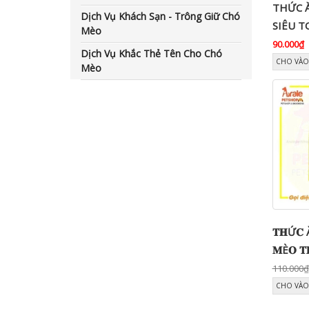
THỨC Ă
Dịch Vụ Khách Sạn - Trông Giữ Chó
SIÊU 
Mèo
CHO M
90.000₫
Dịch Vụ Khắc Thẻ Tên Cho Chó
CHO VÀO
Mèo
𝐓𝐇Ứ𝐂 Ă
𝐌È𝐎 𝐓
𝟏.𝟐𝐊𝐆
110.000₫
CHO VÀO