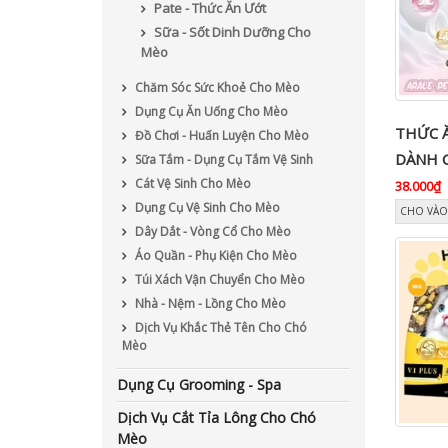
Pate - Thức Ăn Ướt
Sữa - Sốt Dinh Dưỡng Cho
Mèo
Chăm Sóc Sức Khoẻ Cho Mèo
Dụng Cụ Ăn Uống Cho Mèo
THỨC 
Đồ Chơi - Huấn Luyện Cho Mèo
DÀNH 
Sữa Tắm - Dụng Cụ Tắm Vệ Sinh
Cát Vệ Sinh Cho Mèo
38.000₫
Dụng Cụ Vệ Sinh Cho Mèo
CHO VÀO
Dây Dắt - Vòng Cổ Cho Mèo
Áo Quần - Phụ Kiện Cho Mèo
Túi Xách Vận Chuyển Cho Mèo
Nhà - Nệm - Lồng Cho Mèo
Dịch Vụ Khắc Thẻ Tên Cho Chó
Mèo
Dụng Cụ Grooming - Spa
Dịch Vụ Cắt Tỉa Lông Cho Chó
Mèo