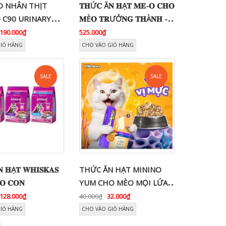
O NHÂN THỊT
𝐓𝐇Ứ𝐂 Ă𝐍 𝐇Ạ𝐓 𝐌𝐄-𝐎 𝐂𝐇𝐎
 C90 URINARY
𝐌È𝐎 𝐓𝐑ƯỞ𝐍𝐆 𝐓𝐇À𝐍𝐇 -
 HỖ TRỢ TIẾT
𝐁𝐀𝐎 𝐗Á 𝟕𝐊𝐆
190.000₫
525.000₫
O MÈO MỌI LỨA
GIỎ HÀNG
CHO VÀO GIỎ HÀNG
KG
SALE
SALE
 𝐇Ạ𝐓 𝐖𝐇𝐈𝐒𝐊𝐀𝐒
THỨC ĂN HẠT MININO
𝐎 𝐂𝐎𝐍
YUM CHO MÈO MỌI LỨA
TUỔI - VỊ MỰC
128.000₫
40.000₫
32.000₫
GIỎ HÀNG
CHO VÀO GIỎ HÀNG