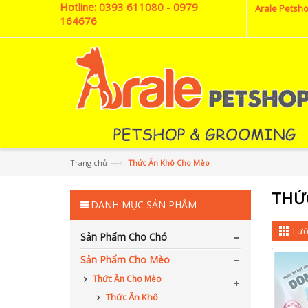
Hotline:
0393 611080 - 0979
Arale Petsho
164676
—›
Trang chủ
Thức Ăn Khô Cho Mèo
THỨ
DANH MỤC SẢN PHẨM
Lướ
Sản Phẩm Cho Chó
Sản Phẩm Cho Mèo
Thức Ăn Cho Mèo
Thức Ăn Khô