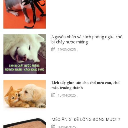
Nguyên nhân và cách phòng ngừa chó
bị chảy nước miếng
19/05/2025
.
𝐋𝐢̣𝐜𝐡 𝐭𝐚̂̉𝐲 𝐠𝐢𝐮𝐧 𝐬𝐚́𝐧 𝐜𝐡𝐨 𝐜𝐡𝐨́ 𝐦𝐞̀𝐨 𝐜𝐨𝐧, 𝐜𝐡𝐨́
𝐦𝐞̀𝐨 𝐭𝐫𝐮̛𝐨̛̉𝐧𝐠 𝐭𝐡𝐚̀𝐧𝐡
15/04/2025
.
MÈO ĂN GÌ ĐỂ LÔNG BÓNG MƯỢT?
09/04/2025
.