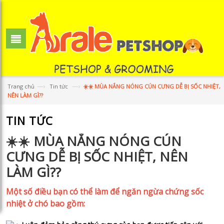
—›
—›
Trang chủ
Tin tức
☀️☀️ MÙA NẮNG NÓNG CÚN CƯNG DỄ BỊ SỐC NHIỆT,
NÊN LÀM GÌ??
TIN TỨC
☀️☀️ MÙA NẮNG NÓNG CÚN
CƯNG DỄ BỊ SỐC NHIỆT, NÊN
LÀM GÌ??
Một số điều bạn có thể làm để ngăn ngừa chứng sốc
nhiệt ở chó bao gồm: