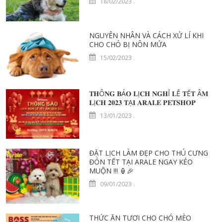
18/02/2023
.
NGUYÊN NHÂN VÀ CÁCH XỬ LÍ KHI
CHO CHÓ BỊ NÔN MỬA
15/02/2023
.
𝐓𝐇Ô𝐍𝐆 𝐁Á𝐎 𝐋Ị𝐂𝐇 𝐍𝐆𝐇Ỉ 𝐋Ễ 𝐓Ế𝐓 Â𝐌
𝐋Ị𝐂𝐇 𝟐𝟎𝟐𝟑 𝐓Ạ𝐈 𝐀𝐑𝐀𝐋𝐄 𝐏𝐄𝐓𝐒𝐇𝐎𝐏
13/01/2023
.
ĐẶT LỊCH LÀM ĐẸP CHO THÚ CƯNG
ĐÓN TẾT TẠI ARALE NGAY KẺO
MUỘN !!! 🏮️🎉
09/01/2023
.
THỨC ĂN TƯƠI CHO CHÓ MÈO