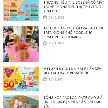
THƯƠNG HIỆU THE BOSS ĐÃ CÓ MẶT
TẠI HỆ THỐNG SIÊU THỊ THÚ CƯNG
ARALE !!!
03/12/2022
.
🐩 THỰC HÀNH NHUỘM VÀ TẠO HÌNH
TRÊN GIỐNG CHÓ POODLE 🐩 -
ARALE PET GROOMING
25/11/2022
.
🌟𝐅𝐋𝐀𝐒𝐇 𝐒𝐀𝐋𝐄 𝟏𝟏/𝟏𝟏 𝐒𝐀𝐋𝐄 𝐋Ê𝐍 ĐẾ𝐍
𝟓𝟎% 𝐓Ạ𝐈 𝐀𝐑𝐀𝐋𝐄 𝐏𝐄𝐓𝐒𝐇𝐎𝐏🌟
10/11/2021
.
TỔNG HỢP CÁC LOẠI PATE CIAO GIÁ
HẠT DẺ MÀ BẠN NÊN SẮM CHO MÈO
YÊU