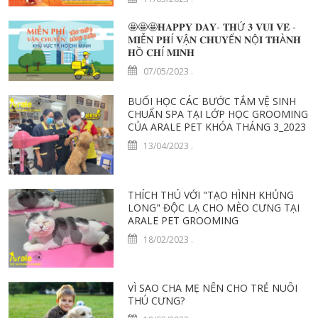
🤩🤩🤩𝐇𝐀𝐏𝐏𝐘 𝐃𝐀𝐘- 𝐓𝐇Ứ 𝟑 𝐕𝐔𝐈 𝐕𝐄̉ -
𝐌𝐈Ễ𝐍 𝐏𝐇Í 𝐕Ậ𝐍 𝐂𝐇𝐔𝐘Ể𝐍 𝐍Ộ𝐈 𝐓𝐇À𝐍𝐇
𝐇Ồ 𝐂𝐇Í 𝐌𝐈𝐍𝐇
07/05/2023
.
BUỔI HỌC CÁC BƯỚC TẮM VỆ SINH
CHUẨN SPA TẠI LỚP HỌC GROOMING
CỦA ARALE PET KHÓA THÁNG 3_2023
13/04/2023
.
THÍCH THÚ VỚI "TẠO HÌNH KHỦNG
LONG" ĐỘC LẠ CHO MÈO CƯNG TẠI
ARALE PET GROOMING
18/02/2023
.
VÌ SAO CHA MẸ NÊN CHO TRẺ NUÔI
THÚ CƯNG?