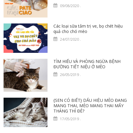
09/08/2020
.
Các loại sữa tắm trị ve, bọ chét hiệu
quả cho chó mèo
24/07/2020
.
TÌM HIỂU VÀ PHÒNG NGỪA BỆNH
ĐƯỜNG TIẾT NIỆU Ở MÈO
26/05/2019
.
{SEN CÓ BIẾT} DẤU HIỆU MÈO ĐANG
MANG THAI, MÈO MANG THAI MẤY
THÁNG THÌ ĐẺ?
17/05/2019
.