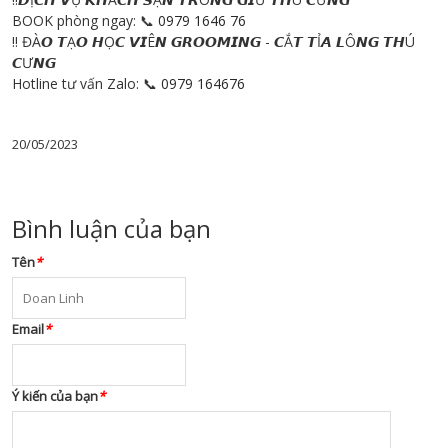
BOOK phòng ngay: 📞
0979 1646 76
‼️ ĐÀ𝙊 𝙏Ạ𝙊 𝙃Ọ𝘾 𝙑𝙄Ê𝙉 𝙂𝙍𝙊𝙊𝙈𝙄𝙉𝙂 - 𝘾Ắ𝙏 𝙏Ỉ𝘼 𝙇Ô𝙉𝙂 𝙏𝙃Ú
𝘾Ư𝙉𝙂
Hotline tư vấn Zalo: 📞
0979 164676
20/05/2023
Bình luận của bạn
Tên
*
Email
*
Ý kiến của bạn
*