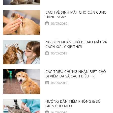
CÁCH VỆ SINH MẮT CHO CÚN CƯNG
HẰNG NGÀY
06/05/2019
.
NGUYÊN NHÂN CHÓ BỊ ĐAU MẮT VÀ
CÁCH XỬ LÝ KỊP THỜI
06/05/2019
.
CÁC TRIỆU CHỨNG NHẬN BIẾT CHÓ
BỊ VIÊM DA VÀ CÁCH ĐIỀU TRỊ
06/05/2019
.
HƯỚNG DẪN TIÊM PHÒNG & SỔ
GIUN CHO MÈO
04/05/2019
.