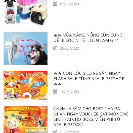
07/06/2023
.
☀️☀️ MÙA NẮNG NÓNG CÚN CƯNG
DỄ BỊ SỐC NHIỆT, NÊN LÀM GÌ??
20/05/2023
.
🔥🔥 CƠN LỐC SIÊU RẺ SĂN NGAY
FLASH SALE CÙNG ARALE PETSHOP
🔥🔥
18/05/2023
.
💥💥MUA SẮM CHO BOSS THẢ GA
NHẬN NGAY VOUCHER CẮT MÓNG/VỆ
SINH TAI CHO BOSS MIỄN PHÍ TỪ
ARALE PET💥💥
11/05/2023
.