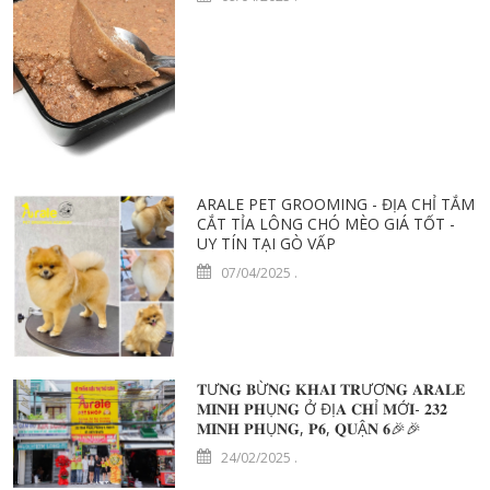
ARALE PET GROOMING - ĐỊA CHỈ TẮM
CẮT TỈA LÔNG CHÓ MÈO GIÁ TỐT -
UY TÍN TẠI GÒ VẤP
07/04/2025
.
𝐓Ư𝐍𝐆 𝐁Ừ𝐍𝐆 𝐊𝐇𝐀𝐈 𝐓𝐑ƯƠ𝐍𝐆 𝐀𝐑𝐀𝐋𝐄
𝐌𝐈𝐍𝐇 𝐏𝐇Ụ𝐍𝐆 Ở ĐỊ𝐀 𝐂𝐇Ỉ 𝐌Ớ𝐈- 𝟐𝟑𝟐
𝐌𝐈𝐍𝐇 𝐏𝐇Ụ𝐍𝐆, 𝐏𝟔, 𝐐𝐔Ậ𝐍 𝟔🎉🎉
24/02/2025
.