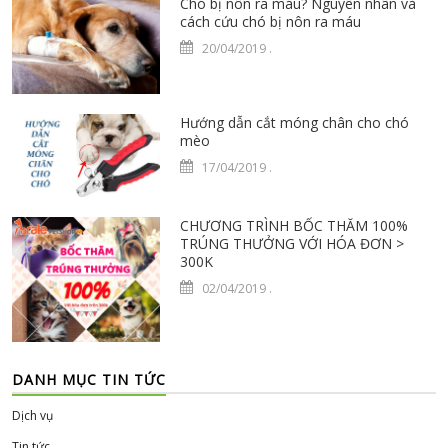
Chó bị nôn ra máu? Nguyên nhân và
cách cứu chó bị nôn ra máu
20/04/2019
.
Hướng dẫn cắt móng chân cho chó
mèo
17/04/2019
.
CHƯƠNG TRÌNH BỐC THĂM 100%
TRÚNG THƯỞNG VỚI HÓA ĐƠN >
300K
02/04/2019
.
DANH MỤC TIN TỨC
Dịch vụ
Tin tức