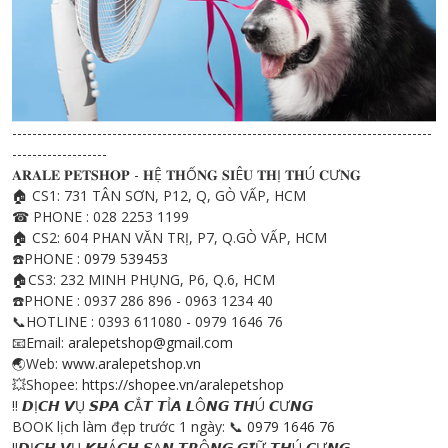
------------------------------------------------------------------------------------
-------------------
𝐀𝐑𝐀𝐋𝐄 𝐏𝐄𝐓𝐒𝐇𝐎𝐏 - 𝐇Ệ 𝐓𝐇Ố𝐍𝐆 𝐒𝐈Ê𝐔 𝐓𝐇Ị 𝐓𝐇Ú 𝐂Ư𝐍𝐆
🏠 CS1: 731 TÂN SƠN, P12, Q, GÒ VẤP, HCM
☎ PHONE : 028 2253 1199
🏠 CS2: 604 PHAN VĂN TRỊ, P7, Q.GÒ VẤP, HCM
☎️PHONE :
0979 539453
🏠CS3: 232 MINH PHỤNG, P6, Q.6, HCM
☎️PHONE : 0937 286 896 - 0963 1234 40
📞HOTLINE : 0393 611080 - 0979 1646 76
📧Email:
aralepetshop@gmail.com
🌏Web:
www.aralepetshop.vn
💥Shopee:
https://shopee.vn/aralepetshop
‼️ 𝘿Ị𝘾𝙃 𝙑Ụ 𝙎𝙋𝘼 𝘾Ắ𝙏 𝙏Ỉ𝘼 𝙇Ô𝙉𝙂 𝙏𝙃Ú 𝘾Ư𝙉𝙂
BOOK lịch làm đẹp trước 1 ngày: 📞
0979 1646 76
‼️𝘿Ị𝘾𝙃 𝙑Ụ 𝙆𝙃Á𝘾𝙃 𝙎Ạ𝙉 𝙏𝙍Ô𝙉𝙂 𝙂𝙄Ữ 𝙏𝙃Ú 𝘾Ư𝙉𝙂