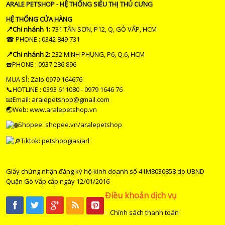
ARALE PETSHOP - HỆ THỐNG SIÊU THỊ THÚ CƯNG
HỆ THỐNG CỬA HÀNG
📍Chi nhánh 1:
731 TÂN SƠN, P12, Q, GÒ VẤP, HCM
☎ PHONE : 0342 849 731
📍Chi nhánh 2:
232 MINH PHỤNG, P6, Q.6, HCM
☎️PHONE : 0937 286 896
MUA SỈ: Zalo 0979 164676
📞HOTLINE : 0393 611080 - 0979 1646 76
📧Email: aralepetshop@gmail.com
🌏Web: www.aralepetshop.vn
Shopee:
shopee.vn/aralepetshop
Tiktok: petshopgiasiarl
Giấy chứng nhận đăng ký hộ kinh doanh số 41M8030858 do UBND
Quận Gò Vấp cấp ngày 12/01/2016
Điều khoản dịch vụ
Chính sách thanh toán