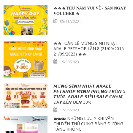
🔥🔥🔥𝐓𝐇Ứ 𝐍Ă𝐌 𝐕𝐔𝐈 𝐕Ẻ - 𝐒Ă𝐍 𝐍𝐆𝐀𝐘
𝐕𝐎𝐔𝐂𝐇𝐄𝐑 🔥
09/11/2023
.
🔥🔥TUẦN LỄ MỪNG SINH NHẬT
ARALE PETSHOP LẦN 8 (21/09/2015 –
21/09/2023) 🔥🔥
15/09/2023
.
𝙈Ừ𝙉𝙂 𝙎𝙄𝙉𝙃 𝙉𝙃Ậ𝙏 𝘼𝙍𝘼𝙇𝙀
𝙋𝙀𝙏𝙎𝙃𝙊𝙋 𝙈𝙄𝙉𝙃 𝙋𝙃Ụ𝙉𝙂 𝙏𝙍Ò𝙉 5
𝙏𝙐Ổ𝙄- 𝘼𝙍𝘼𝙇𝙀 𝙎𝙄Ê𝙐 𝙎𝘼𝙇𝙀 𝘾𝙃Ạ𝙈
ĐÁ𝙔 𝙇Ê𝙉 ĐẾ𝙉 30%
17/06/2023
.
🐳🐳🐳 NHỮNG LƯU Ý KHI VẬN
CHUYỂN THÚ CƯNG BẰNG ĐƯỜNG
HÀNG KHÔNG