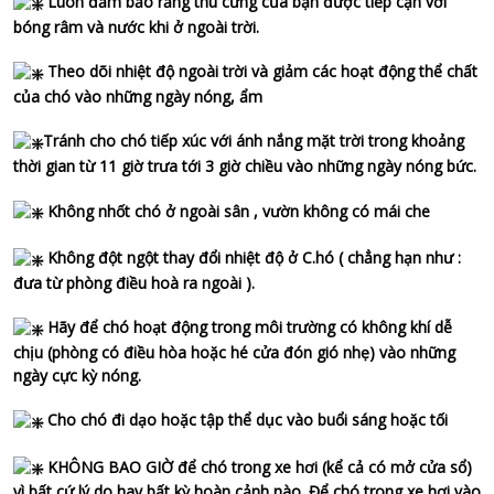
Luôn đảm bảo rằng thú cưng của bạn được tiếp cận với
bóng râm và nước khi ở ngoài trời.
Theo dõi nhiệt độ ngoài trời và giảm các hoạt động thể chất
của chó vào những ngày nóng, ẩm
Tránh cho chó tiếp xúc với ánh nắng mặt trời trong khoảng
thời gian từ 11 giờ trưa tới 3 giờ chiều vào những ngày nóng bức.
Không nhốt chó ở ngoài sân , vườn không có mái che
Không đột ngột thay đổi nhiệt độ ở C.hó ( chẳng hạn như :
đưa từ phòng điều hoà ra ngoài ).
Hãy để chó hoạt động trong môi trường có không khí dễ
chịu (phòng có điều hòa hoặc hé cửa đón gió nhẹ) vào những
ngày cực kỳ nóng.
Cho chó đi dạo hoặc tập thể dục vào buổi sáng hoặc tối
KHÔNG BAO GIỜ để chó trong xe hơi (kể cả có mở cửa sổ)
vì bất cứ lý do hay bất kỳ hoàn cảnh nào. Để chó trong xe hơi vào