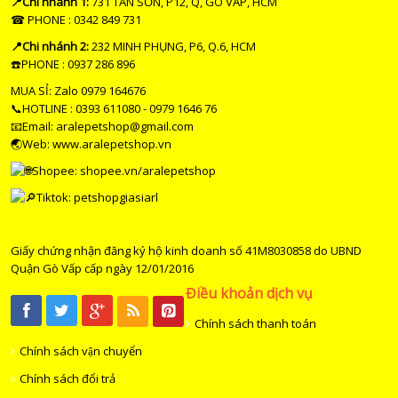
📍Chi nhánh 1:
731 TÂN SƠN, P12, Q, GÒ VẤP, HCM
☎ PHONE : 0342 849 731
📍Chi nhánh 2:
232 MINH PHỤNG, P6, Q.6, HCM
☎️PHONE : 0937 286 896
MUA SỈ: Zalo 0979 164676
📞HOTLINE : 0393 611080 - 0979 1646 76
📧Email: aralepetshop@gmail.com
🌏Web: www.aralepetshop.vn
Shopee:
shopee.vn/aralepetshop
Tiktok: petshopgiasiarl
Giấy chứng nhận đăng ký hộ kinh doanh số 41M8030858 do UBND
Quận Gò Vấp cấp ngày 12/01/2016
Điều khoản dịch vụ
Chính sách thanh toán
Chính sách vận chuyển
Chính sách đổi trả