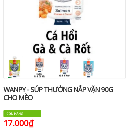
WANPY - SÚP THƯỞNG NẮP VẶN 90G
CHO MÈO
CÒN HÀNG
17.000₫