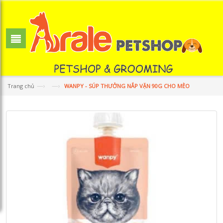
—›
—›
Trang chủ
WANPY - SÚP THƯỞNG NẮP VẶN 90G CHO MÈO