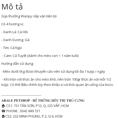
Mô tả
Súp thưởng Wanpy nắp vặn tiện lợi
Có 4 hương vị:
- Xanh Lá: Cá Hồi
- Xanh Dương: Gà
- Tím: Cá Ngừ
- Cam: Cá Tuyết (dành cho mèo con < 1 năm tuổi)
Hường dẫn sử dụng:
- Mèo dưới 5kg được khuyến cáo nên sử dụng tối đa 1 tuýp / ngày
- Khi trộn với thức ăn cho mèo khô, nên trộn 100gr thức ăn với mỗi 1/2
tuýp. Có thể điều chỉnh tùy theo khẩu vị và thói quan ăn uống của boss.
--------------------------------------
𝐀𝐑𝐀𝐋𝐄 𝐏𝐄𝐓𝐒𝐇𝐎𝐏 - 𝐇Ệ 𝐓𝐇Ố𝐍𝐆 𝐒𝐈Ê𝐔 𝐓𝐇Ị 𝐓𝐇Ú 𝐂Ư𝐍𝐆
🏠 CS1: 731 TÂN SƠN, P12, Q, GÒ VẤP, HCM
☎ PHONE : 0342 849 731
🏠CS2: 232 MINH PHỤNG, P.2, Q.6, HCM