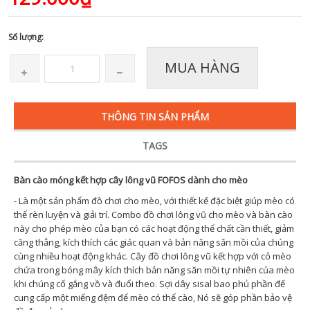
Số lượng:
MUA HÀNG
THÔNG TIN SẢN PHẨM
TAGS
Bàn cào móng kết hợp cây lông vũ FOFOS dành cho mèo
- Là một sản phẩm đồ chơi cho mèo, với thiết kế đặc biệt giúp mèo có
thể rèn luyện và giải trí. Combo đồ chơi lông vũ cho mèo và bàn cào
này cho phép mèo của bạn có các hoạt động thể chất cần thiết, giảm
căng thẳng, kích thích các giác quan và bản năng săn mồi của chúng
cùng nhiều hoạt động khác. Cây đồ chơi lông vũ kết hợp với cỏ mèo
chứa trong bóng mây kích thích bản năng săn mồi tự nhiên của mèo
khi chúng cố gắng vồ và đuổi theo. Sợi dây sisal bao phủ phần đế
cung cấp một miếng đệm để mèo có thể cào, Nó sẽ góp phần bảo vệ