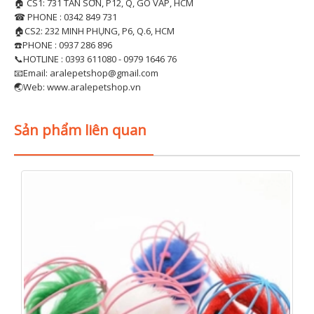
🏠 CS1: 731 TÂN SƠN, P12, Q, GÒ VẤP, HCM
☎ PHONE : 0342 849 731
🏠CS2: 232 MINH PHỤNG, P6, Q.6, HCM
☎️PHONE : 0937 286 896
📞HOTLINE : 0393 611080 - 0979 1646 76
📧Email: aralepetshop@gmail.com
🌏Web: www.aralepetshop.vn
Sản phẩm liên quan