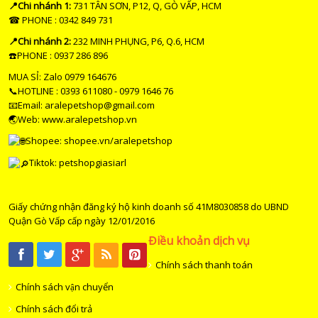
📍Chi nhánh 1:
731 TÂN SƠN, P12, Q, GÒ VẤP, HCM
☎ PHONE : 0342 849 731
📍Chi nhánh 2:
232 MINH PHỤNG, P6, Q.6, HCM
☎️PHONE : 0937 286 896
MUA SỈ: Zalo 0979 164676
📞HOTLINE : 0393 611080 - 0979 1646 76
📧Email: aralepetshop@gmail.com
🌏Web: www.aralepetshop.vn
Shopee:
shopee.vn/aralepetshop
Tiktok: petshopgiasiarl
Giấy chứng nhận đăng ký hộ kinh doanh số 41M8030858 do UBND
Quận Gò Vấp cấp ngày 12/01/2016
Điều khoản dịch vụ
Chính sách thanh toán
Chính sách vận chuyển
Chính sách đổi trả