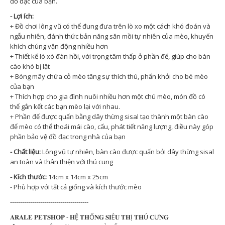
đồ đạc của bạn.
- Lợi ích:
+ Đồ chơi lông vũ có thể đung đưa trên lò xo một cách khó đoán và
ngẫu nhiên, đánh thức bản năng săn mồi tự nhiên của mèo, khuyến
khích chúng vận động nhiều hơn
+ Thiết kế lò xò đàn hồi, với trọng tâm thấp ở phần đế, giúp cho bàn
cào khó bị lật
+ Bóng mây chứa cỏ mèo tăng sự thích thú, phấn khởi cho bé mèo
của bạn
+ Thích hợp cho gia đình nuôi nhiều hơn một chú mèo, món đồ có
thể gắn kết các bạn mèo lại với nhau.
+ Phần đế được quấn bằng dây thừng sisal tạo thành một bàn cào
để mèo có thể thoái mái cào, cấu, phát tiết năng lượng, điều này góp
phần bảo vệ đồ đạc trong nhà của bạn
- Chất liệu:
Lông vũ tự nhiên, bàn cào được quấn bởi dây thừng sisal
an toàn và thân thiện với thú cung
- Kích thước:
14cm x 14cm x 25cm
- Phù hợp với tất cả giống và kích thước mèo
---------------------------------------
𝐀𝐑𝐀𝐋𝐄 𝐏𝐄𝐓𝐒𝐇𝐎𝐏 - 𝐇Ệ 𝐓𝐇Ố𝐍𝐆 𝐒𝐈Ê𝐔 𝐓𝐇Ị 𝐓𝐇Ú 𝐂Ư𝐍𝐆