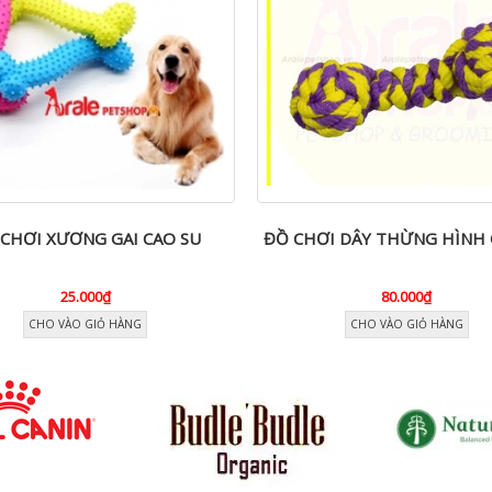
CHƠI XƯƠNG GAI CAO SU
ĐỒ CHƠI DÂY THỪNG HÌNH 
25.000₫
80.000₫
CHO VÀO GIỎ HÀNG
CHO VÀO GIỎ HÀNG