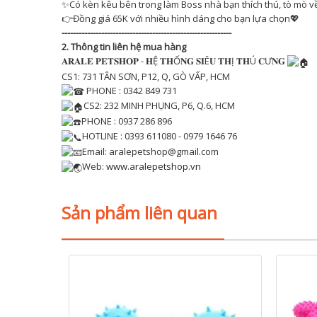
✨Có kèn kêu bên trong làm Boss nhà bạn thích thú, tò mò v
👉Đồng giá 65K với nhiều hình dáng cho bạn lựa chọn💖
------------------------------------------------------------
2. Thông tin liên hệ mua hàng
𝐀𝐑𝐀𝐋𝐄 𝐏𝐄𝐓𝐒𝐇𝐎𝐏 - 𝐇Ệ 𝐓𝐇Ố𝐍𝐆 𝐒𝐈Ê𝐔 𝐓𝐇Ị 𝐓𝐇Ú 𝐂Ư𝐍𝐆
CS1: 731 TÂN SƠN, P12, Q, GÒ VẤP, HCM
PHONE : 0342 849 731
CS2: 232 MINH PHỤNG, P6, Q.6, HCM
PHONE : 0937 286 896
HOTLINE : 0393 611080 - 0979 1646 76
Email: aralepetshop@gmail.com
Web:
www.aralepetshop.vn
Sản phẩm liên quan