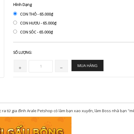
Hình Dạng
CON THỎ - 65.000₫
CON HƯƠU - 65.000₫
CON SÓC - 65.000₫
SỐ LƯỢNG:
MUA HÀNG
từ gia đình Arale Petshop có làm bạn xao xuyến, làm Boss nhà bạn "m