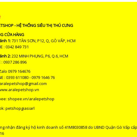
ệ
ETSHOP - HỆ THỐNG SIÊU THỊ THÚ CƯNG
NG CỬA HÀNG
ánh 1:
731 TÂN SƠN, P12, Q, GÒ VẤP, HCM
: 0342 849 731
ánh 2:
232 MINH PHỤNG, P6, Q.6, HCM
: 0937 286 896
Zalo 0979 164676
E : 0393 611080 - 0979 1646 76
 aralepetshop@gmail.com
www.aralepetshop.vn
pee:
shopee.vn/aralepetshop
ok: petshopgiasiarl
ng nhận đăng ký hộ kinh doanh số 41M8030858 do UBND Quận Gò Vấp cấ
16