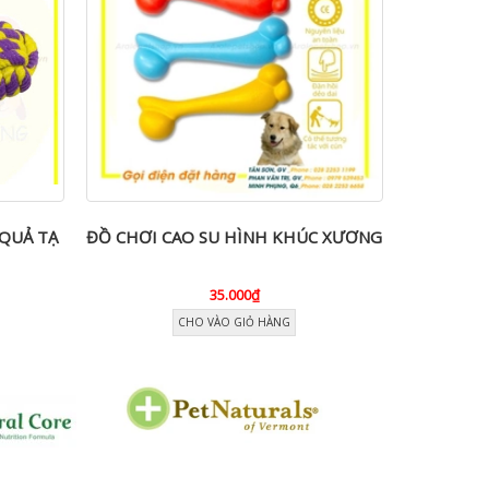
QUẢ TẠ
ĐỒ CHƠI CAO SU HÌNH KHÚC XƯƠNG
ĐỒ CH
35.000₫
CHO VÀO GIỎ HÀNG