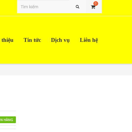
0
Tìm kiếm
 thiệu
Tin tức
Dịch vụ
Liên hệ
N HÀNG