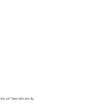
"xịn xò" làm nên em ấy