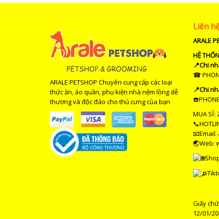
Liên h
ARALE P
HỆ THỐ
📍Chi nh
☎ PHONE 
ARALE PETSHOP Chuyên cung cấp các loại
📍Chi nh
thức ăn, áo quần, phụ kiện nhà nệm lồng dễ
☎️PHONE 
thương và độc đáo cho thú cưng của bạn
MUA SỈ: 
📞HOTLIN
📧Email:
🌏Web: 
Sho
Tikt
Giấy chứ
12/01/20