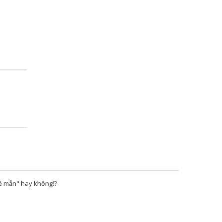
ê mẫn" hay không⁉️