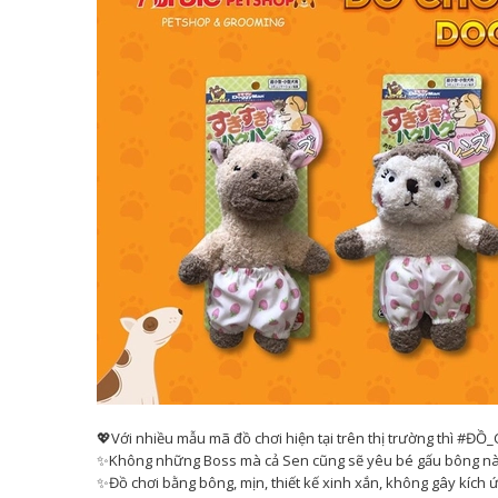
💖Với nhiều mẫu mã đồ chơi hiện tại trên thị trường thì 
✨Không những Boss mà cả Sen cũng sẽ yêu bé gấu bông này
✨Đồ chơi bằng bông, mịn, thiết kế xinh xắn, không gây kích ứ