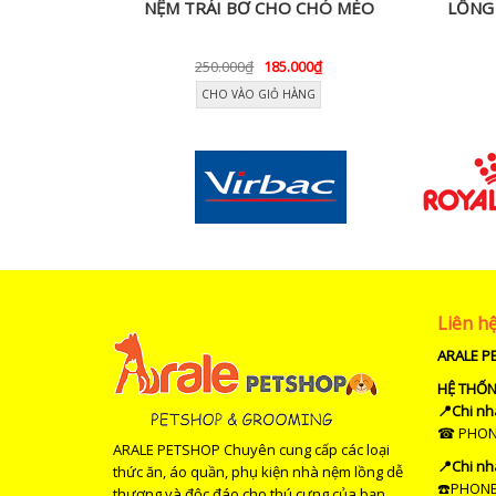
H HOA
NỆM TRÁI BƠ CHO CHÓ MÈO
LỒNG 
250.000₫
185.000₫
CHO VÀO GIỎ HÀNG
Liên h
ARALE P
HỆ THỐ
📍Chi nh
☎ PHONE 
ARALE PETSHOP Chuyên cung cấp các loại
📍Chi nh
thức ăn, áo quần, phụ kiện nhà nệm lồng dễ
☎️PHONE 
thương và độc đáo cho thú cưng của bạn