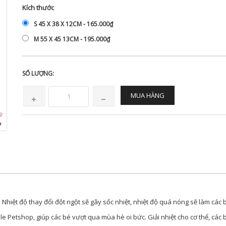
Kích thước
S 45 X 38 X 12CM - 165.000₫
M 55 X 45 13CM - 195.000₫
SỐ LƯỢNG:
MUA HÀNG
 Nhiệt độ thay đổi đột ngột sẽ gây sốc nhiệt, nhiệt độ quá nóng sẽ làm các 
e Petshop, giúp các bé vượt qua mùa hè oi bức. Giải nhiệt cho cơ thể, các b