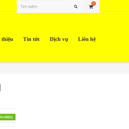
0
Tìm kiếm
 thiệu
Tin tức
Dịch vụ
Liên hệ
H
N HÀNG