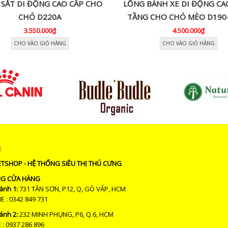
SẮT DI ĐỘNG CAO CẤP CHO
LỒNG BÁNH XE DI ĐỘNG CA
CHÓ D220A
TẦNG CHO CHÓ MÈO D190-
3.550.000₫
4.500.000₫
CHO VÀO GIỎ HÀNG
CHO VÀO GIỎ HÀNG
ệ
ETSHOP - HỆ THỐNG SIÊU THỊ THÚ CƯNG
NG CỬA HÀNG
ánh 1:
731 TÂN SƠN, P12, Q, GÒ VẤP, HCM
: 0342 849 731
ánh 2:
232 MINH PHỤNG, P6, Q.6, HCM
: 0937 286 896