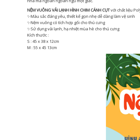
nhà mà ngoan ngoãn ngủ một giấc.
NỆM VUÔNG VẢI LẠNH HÌNH CHIM CÁNH CỤT
với chất liệu Po
✨Màu sắc đáng yêu, thiết kế gọn nhẹ dễ dàng làm vệ sinh
✨Nệm vuông có tích hợp gối cho thú cưng
✨Sử dụng vải lạnh, hạ nhiệt mùa hè cho thú cưng
Kích thước :
S : 45 x 38 x 12cm
M : 55 x 45 13cm