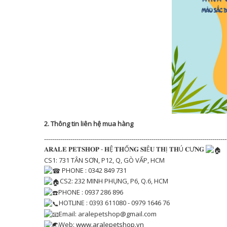
2. Thông tin liên hệ mua hàng
------------------------------------------------------------------------------------------
𝐀𝐑𝐀𝐋𝐄 𝐏𝐄𝐓𝐒𝐇𝐎𝐏 - 𝐇Ệ 𝐓𝐇Ố𝐍𝐆 𝐒𝐈Ê𝐔 𝐓𝐇Ị 𝐓𝐇Ú 𝐂Ư𝐍𝐆
CS1: 731 TÂN SƠN, P12, Q, GÒ VẤP, HCM
PHONE : 0342 849 731
CS2: 232 MINH PHỤNG, P6, Q.6, HCM
PHONE : 0937 286 896
HOTLINE : 0393 611080 - 0979 1646 76
Email: aralepetshop@gmail.com
Web:
www.aralepetshop.vn