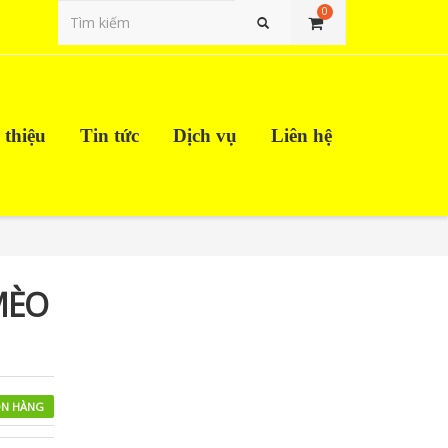
0
Tìm kiếm
 thiệu
Tin tức
Dịch vụ
Liên hệ
MÈO
N HÀNG