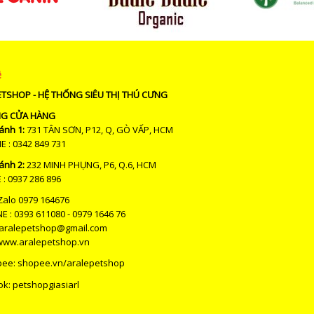
ệ
ETSHOP - HỆ THỐNG SIÊU THỊ THÚ CƯNG
NG CỬA HÀNG
ánh 1:
731 TÂN SƠN, P12, Q, GÒ VẤP, HCM
: 0342 849 731
ánh 2:
232 MINH PHỤNG, P6, Q.6, HCM
: 0937 286 896
Zalo 0979 164676
E : 0393 611080 - 0979 1646 76
 aralepetshop@gmail.com
www.aralepetshop.vn
pee:
shopee.vn/aralepetshop
ok: petshopgiasiarl