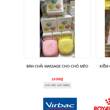
i Chó Mèo
BÀN CHẢI MASSAGE CHO CHÓ MÈO
KIỀM
c
29.000₫
CHO VÀO GIỎ HÀNG