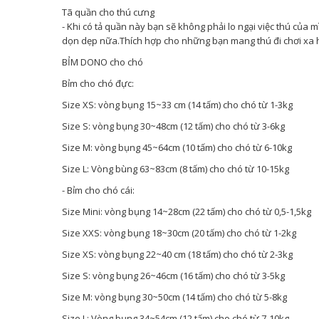
Tã quần cho thú cưng
- Khi có tả quần này bạn sẽ không phải lo ngại việc thú của 
dọn dẹp nữa.Thích hợp cho những bạn mang thú đi chơi xa h
BỈM DONO cho chó
Bỉm cho chó đực:
Size XS: vòng bụng 15~33 cm (14 tấm) cho chó từ 1-3kg
Size S: vòng bụng 30~48cm (12 tấm) cho chó từ 3-6kg
Size M: vòng bụng 45~64cm (10 tấm) cho chó từ 6-10kg
Size L: Vòng bùng 63~83cm (8 tấm) cho chó từ 10-15kg
- Bỉm cho chó cái:
Size Mini: vòng bụng 14~28cm (22 tấm) cho chó từ 0,5-1,5kg
Size XXS: vòng bụng 18~30cm (20 tấm) cho chó từ 1-2kg
Size XS: vòng bụng 22~40 cm (18 tấm) cho chó từ 2-3kg
Size S: vòng bụng 26~46cm (16 tấm) cho chó từ 3-5kg
Size M: vòng bụng 30~50cm (14 tấm) cho chó từ 5-8kg
Size L: Vòng bụng 34~54cm (12 tấm) cho chó từ 7-10kg