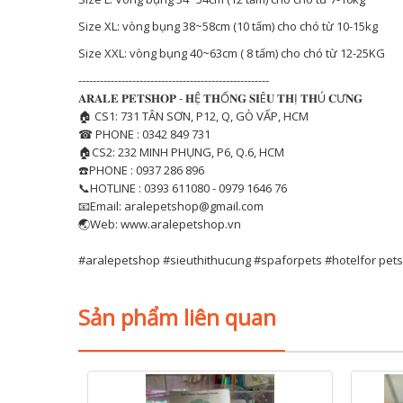
Size XL: vòng bụng 38~58cm (10 tấm) cho chó từ 10-15kg
Size XXL: vòng bụng 40~63cm ( 8 tấm) cho chó từ 12-25KG
-----------------------------------------------------
𝐀𝐑𝐀𝐋𝐄 𝐏𝐄𝐓𝐒𝐇𝐎𝐏 - 𝐇Ệ 𝐓𝐇Ố𝐍𝐆 𝐒𝐈Ê𝐔 𝐓𝐇Ị 𝐓𝐇Ú 𝐂Ư𝐍𝐆
🏠 CS1: 731 TÂN SƠN, P12, Q, GÒ VẤP, HCM
☎ PHONE : 0342 849 731
🏠CS2: 232 MINH PHỤNG, P6, Q.6, HCM
☎️PHONE : 0937 286 896
📞HOTLINE : 0393 611080 - 0979 1646 76
📧Email: aralepetshop@gmail.com
🌏Web: www.aralepetshop.vn
#aralepetshop #sieuthithucung #spaforpets #hotelfor pets
Sản phẩm liên quan