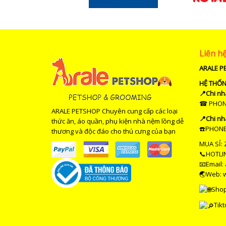
Liên h
ARALE P
HỆ THỐ
📍Chi nh
☎ PHONE 
ARALE PETSHOP Chuyên cung cấp các loại
📍Chi nh
thức ăn, áo quần, phụ kiện nhà nệm lồng dễ
☎️PHONE 
thương và độc đáo cho thú cưng của bạn
MUA SỈ: 
📞HOTLIN
📧Email:
🌏Web: 
Sho
Tikt