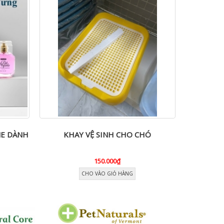
ME DÀNH
KHAY VỆ SINH CHO CHÓ
CÁ
150.000₫
CHO VÀO GIỎ HÀNG