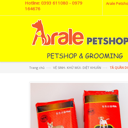
Hotline:
0393 611080 - 0979
Arale Petsho
164676
—›
—›
Trang chủ
VỆ SINH- KHỬ MÙI- DIỆT KHUẨN
TÃ QUẦN D