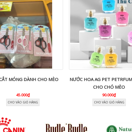
 CẮT MÓNG DÀNH CHO MÈO
NƯỚC HOA AG PET PETRFU
CHO CHÓ MÈO
45.000₫
90.000₫
CHO VÀO GIỎ HÀNG
CHO VÀO GIỎ HÀNG