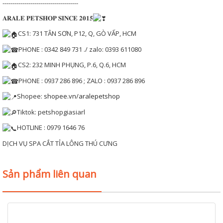
--------------------------------------
𝐀𝐑𝐀𝐋𝐄 𝐏𝐄𝐓𝐒𝐇𝐎𝐏 𝐒𝐈𝐍𝐂𝐄 𝟐𝟎𝟏𝟓
CS1: 731 TÂN SƠN, P12, Q, GÒ VẤP, HCM
PHONE : 0342 849 731 ./ zalo: 0393 611080
CS2: 232 MINH PHỤNG, P.6, Q.6, HCM
PHONE : 0937 286 896 ; ZALO : 0937 286 896
Shopee:
shopee.vn/aralepetshop
Tiktok: petshopgiasiarl
HOTLINE : 0979 1646 76
DỊCH VỤ SPA CẮT TỈA LÔNG THÚ CƯNG
Sản phẩm liên quan