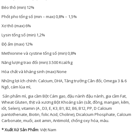
Béo thô (min) 12%
Phốt pho tổng số (min – max) 0,8% – 1,5%
Xơ thô (max) 6%
Lysin tổng số (min) 1,2%
Độ ẩm (max) 12%
Methionine và cystine tổng số (min) 0,8%
Năng lượng trao đổi (min) 3.500 Kcal/kg
Hóa chất và kháng sinh (max) None
Những lợi ích chính: Calcium, DHA, Tăng trưởng Cân đối, Omega 3 & 6
Ngô, cám lúa mì,
Sản phẩm mì, gia cầm Bột Cám gạo, đậu nành đậu nành, gia cầm Fat,
Wheat Gluten, thịt và xương Bột Khoáng sản (sắt, đồng, mangan, kẽm,
iốt, Selen), vitamin (A , D3, E, K3, B1, B2, B6, B12, PP, D Calcium
pantothenate, Biotin, folic Acid, Choline), Dicalcium Phosphate, Calcium
Carbonate, muối, axit amin, Antimold, chống oxy hóa, màu.
* Xuất Xứ Sản Phẩm
: Việt Nam