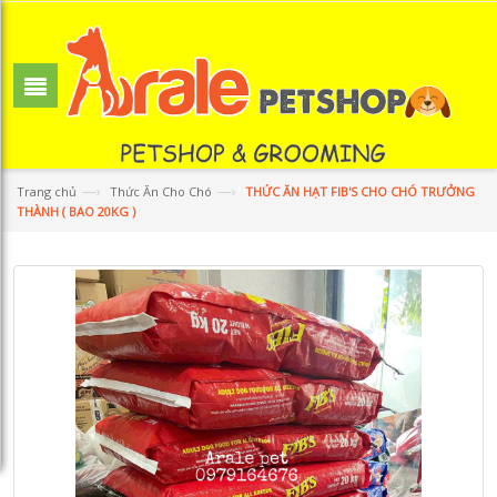
—›
—›
Trang chủ
Thức Ăn Cho Chó
THỨC ĂN HẠT FIB'S CHO CHÓ TRƯỞNG
THÀNH ( BAO 20KG )