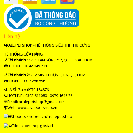
Liên hệ
ARALE PETSHOP - HỆ THỐNG SIÊU THỊ THÚ CƯNG
HỆ THỐNG CỬA HÀNG
📍Chi nhánh 1:
731 TÂN SƠN, P12, Q, GÒ VẤP, HCM
☎ PHONE : 0342 849 731
📍Chi nhánh 2:
232 MINH PHỤNG, P6, Q.6, HCM
☎️PHONE : 0937 286 896
MUA SỈ: Zalo 0979 164676
📞HOTLINE : 0393 611080 - 0979 1646 76
📧Email: aralepetshop@gmail.com
🌏Web: www.aralepetshop.vn
Shopee:
shopee.vn/aralepetshop
Tiktok: petshopgiasiarl