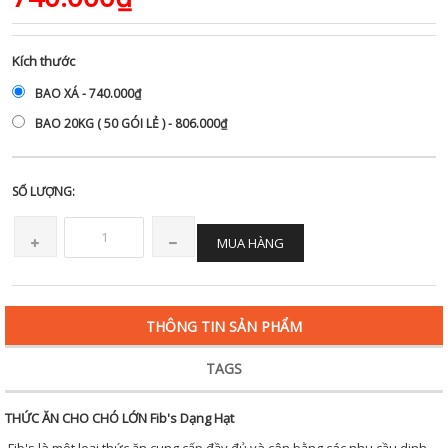
Kích thước
BAO XÁ - 740.000₫
BAO 20KG ( 50 GÓI LẺ ) - 806.000₫
SỐ LƯỢNG:
MUA HÀNG
THÔNG TIN SẢN PHẨM
TAGS
THỨC ĂN CHO CHÓ LỚN Fib's Dạng Hạt
Fib's là một loại thức ăn cung cấp đầy đủ và cân bằng các nhu cầu dinh