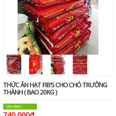
THỨC ĂN HẠT FIB'S CHO CHÓ TRƯỞNG
THÀNH ( BAO 20KG )
CÒN HÀNG
740.000₫