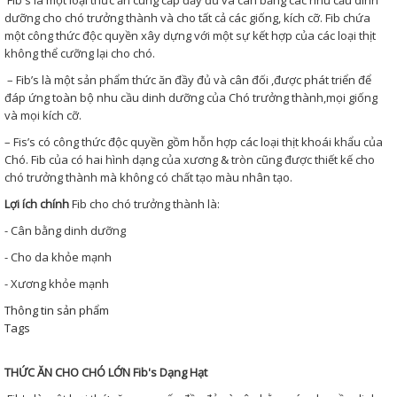
dưỡng cho chó trưởng thành và cho tất cả các giống, kích cỡ. Fib chứa
một công thức độc quyền xây dựng với một sự kết hợp của các loại thịt
không thể cưỡng lại cho chó.
– Fib’s là một sản phẩm thức ăn đầy đủ và cân đối ,được phát triển để
đáp ứng toàn bộ nhu cầu dinh dưỡng của Chó trưởng thành,mọi giống
và mọi kích cỡ.
– Fis’s có công thức độc quyền gồm hỗn hợp các loại thịt khoái khẩu của
Chó. Fib của có hai hình dạng của xương & tròn cũng được thiết kế cho
chó trưởng thành mà không có chất tạo màu nhân tạo.
Lợi ích chính
Fib cho chó trưởng thành là:
- Cân bằng dinh dưỡng
- Cho da khỏe mạnh
- Xương khỏe mạnh
Thông tin sản phẩm
Tags
THỨC ĂN CHO CHÓ LỚN Fib's Dạng Hạt