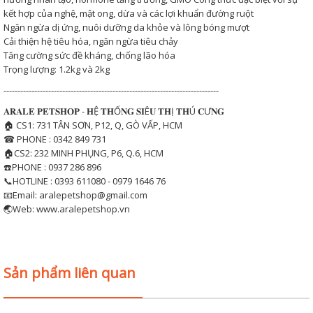
kết hợp của nghệ, mật ong, dừa và các lợi khuẩn đường ruột
Ngăn ngừa dị ứng, nuôi dưỡng da khỏe và lông bóng mượt
Cải thiện hệ tiêu hóa, ngăn ngừa tiêu chảy
Tăng cường sức đề kháng, chống lão hóa
Trọng lượng: 1.2kg và 2kg
-----------------------------------------------------------------------------
𝐀𝐑𝐀𝐋𝐄 𝐏𝐄𝐓𝐒𝐇𝐎𝐏 - 𝐇Ệ 𝐓𝐇Ố𝐍𝐆 𝐒𝐈Ê𝐔 𝐓𝐇Ị 𝐓𝐇Ú 𝐂Ư𝐍𝐆
🏠 CS1: 731 TÂN SƠN, P12, Q, GÒ VẤP, HCM
☎ PHONE : 0342 849 731
🏠CS2: 232 MINH PHỤNG, P6, Q.6, HCM
☎️PHONE : 0937 286 896
📞HOTLINE : 0393 611080 - 0979 1646 76
📧Email: aralepetshop@gmail.com
🌏Web: www.aralepetshop.vn
Sản phẩm liên quan