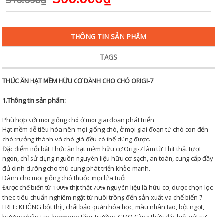
THÔNG TIN SẢN PHẨM
TAGS
THỨC ĂN HẠT MỀM HỮU CƠ DÀNH CHO CHÓ ORIGI-7
1.Thông tin sản phẩm:
Phù hợp với mọi giống chó ở mọi giai đoạn phát triển
Hạt mềm dễ tiêu hóa nên mọi giống chó, ở mọi giai đoạn từ chó con đến
chó trưởng thành và chó già đều có thể dùng được.
Đặc điểm nổi bật Thức ăn hạt mềm hữu cơ Origi-7 làm từ Thịt thật tươi
ngon, chỉ sử dụng nguồn nguyên liệu hữu cơ sạch, an toàn, cung cấp đầy
đủ dinh dưỡng cho thú cưng phát triển khỏe mạnh.
Dành cho mọi giống chó thuộc mọi lứa tuổi
Được chế biến từ 100% thịt thật 70% nguyên liệu là hữu cơ, được chọn lọc
theo tiêu chuẩn nghiêm ngặt từ nuôi trồng đến sản xuất và chế biến 7
FREE: KHÔNG bột thịt, chất bảo quản hóa học, màu nhân tạo, bột ngọt,
hương nhân tạo, hormone tăng trưởng, GMO Công thức đặc biệt với sự