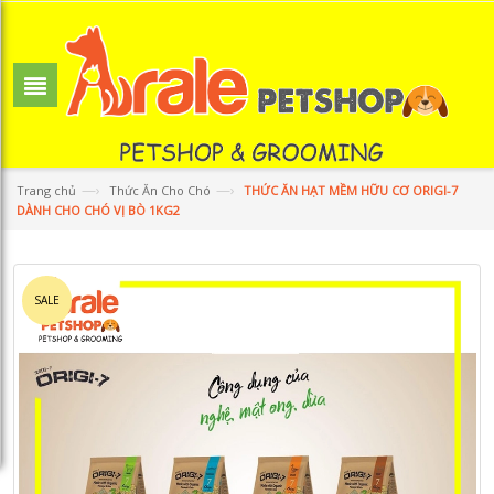
—›
—›
Trang chủ
Thức Ăn Cho Chó
THỨC ĂN HẠT MỀM HỮU CƠ ORIGI-7
DÀNH CHO CHÓ VỊ BÒ 1KG2
SALE