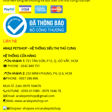
nhà nệm lồng dễ thương và độc đáo cho thú cưng của bạn
Liên hệ
ARALE PETSHOP - HỆ THỐNG SIÊU THỊ THÚ CƯNG
HỆ THỐNG CỬA HÀNG
📍Chi nhánh 1:
731 TÂN SƠN, P12, Q, GÒ VẤP, HCM
☎ PHONE : 0342 849 731
📍Chi nhánh 2:
232 MINH PHỤNG, P6, Q.6, HCM
☎️PHONE : 0937 286 896
MUA SỈ: Zalo 0979 164676
📞HOTLINE : 0393 611080 - 0979 1646 76
📧Email: aralepetshop@gmail.com
🌏Web: www.aralepetshop.vn
Shopee:
shopee.vn/aralepetshop