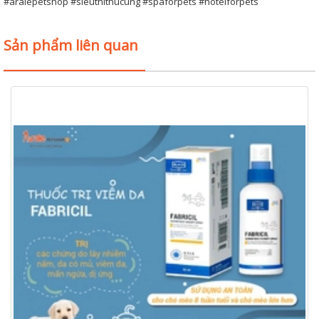
#aralepetshop #sieuthithucung #spaforpets #hotelforpets
Sản phẩm liên quan