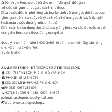
🛵Đến Arale Petshop bỏ túi cho mình "dũng sĩ" diệt giun
#thuốc_sổ_giun_endogard dành cho Boss
💥Là thuốc điều trị phổ rộng các loại ký sinh vật trong cơ thể Boss bao
gồm: giun tròn , sán dây và ký sinh vật nhỏ trong bạch huyết (lymph)
hoặc máu thuộc đường ruột, phổi, thận
💥An toàn khi sử dụng cho tất cả các giống Boss và các lứa tuổi: có thể
dùng cho Boss con, Boss đang mang thai
⛔Lưu ý nho nhỏ: 1 viên ENDOGARG 10 dành cho mỗi 10kg cân nặng
👉👉Giá: 1 vỉ 2 viên: 70K
1 viên lẻ 35K
------------
-----------------------------------------------------
𝐀𝐑𝐀𝐋𝐄 𝐏𝐄𝐓𝐒𝐇𝐎𝐏 - 𝐇Ệ 𝐓𝐇Ố𝐍𝐆 𝐒𝐈Ê𝐔 𝐓𝐇Ị 𝐓𝐇Ú 𝐂Ư𝐍𝐆
🏠 CS1: 731 TÂN SƠN, P12, Q, GÒ VẤP, HCM
☎ PHONE : 0342 849 731
🏠CS2: 232 MINH PHỤNG, P6, Q.6, HCM
☎️PHONE : 0937 286 896
📞HOTLINE : 0393 611080 - 0979 1646 76
📧Email: aralepetshop@gmail.com
🌏Web: www.aralepetshop.vn