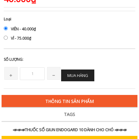
Loại
VIÊN - 40.000₫
VỈ - 75.000₫
SỐ LƯỢNG:
MUA HÀNG
THÔNG TIN SẢN PHẨM
TAGS
📣📣📣THUỐC SỔ GIUN ENDOGARD 10 DÀNH CHO CHÓ 📣📣📣