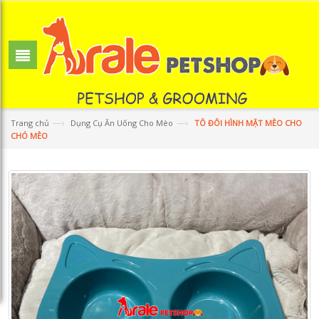
—›
—›
Trang chủ
Dụng Cụ Ăn Uống Cho Mèo
TÔ ĐÔI HÌNH MẶT MÈO CHO
CHÓ MÈO