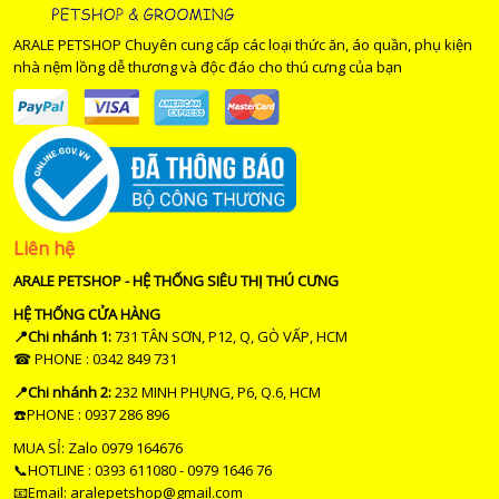
ARALE PETSHOP Chuyên cung cấp các loại thức ăn, áo quần, phụ kiện
nhà nệm lồng dễ thương và độc đáo cho thú cưng của bạn
Liên hệ
ARALE PETSHOP - HỆ THỐNG SIÊU THỊ THÚ CƯNG
HỆ THỐNG CỬA HÀNG
📍Chi nhánh 1:
731 TÂN SƠN, P12, Q, GÒ VẤP, HCM
☎ PHONE : 0342 849 731
📍Chi nhánh 2:
232 MINH PHỤNG, P6, Q.6, HCM
☎️PHONE : 0937 286 896
MUA SỈ: Zalo 0979 164676
📞HOTLINE : 0393 611080 - 0979 1646 76
📧Email: aralepetshop@gmail.com