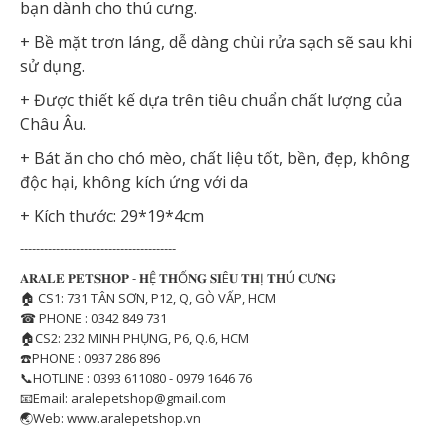
bạn dành cho thú cưng.
+ Bề mặt trơn láng, dễ dàng chùi rửa sạch sẽ sau khi
sử dụng.
+ Được thiết kế dựa trên tiêu chuẩn chất lượng của
Châu Âu.
+ Bát ăn cho chó mèo, chất liệu tốt, bền, đẹp, không
độc hại, không kích ứng với da
+ Kích thước: 29*19*4cm
---------------------------------------
𝐀𝐑𝐀𝐋𝐄 𝐏𝐄𝐓𝐒𝐇𝐎𝐏 - 𝐇Ệ 𝐓𝐇Ố𝐍𝐆 𝐒𝐈Ê𝐔 𝐓𝐇Ị 𝐓𝐇Ú 𝐂Ư𝐍𝐆
🏠 CS1: 731 TÂN SƠN, P12, Q, GÒ VẤP, HCM
☎ PHONE : 0342 849 731
🏠CS2: 232 MINH PHỤNG, P6, Q.6, HCM
☎️PHONE : 0937 286 896
📞HOTLINE : 0393 611080 - 0979 1646 76
📧Email: aralepetshop@gmail.com
🌏Web: www.aralepetshop.vn