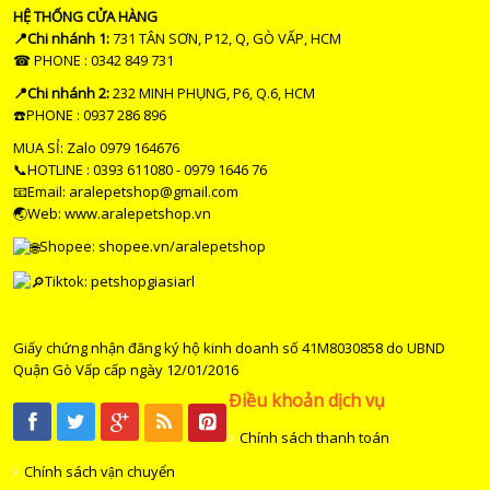
HỆ THỐNG CỬA HÀNG
📍Chi nhánh 1:
731 TÂN SƠN, P12, Q, GÒ VẤP, HCM
☎ PHONE : 0342 849 731
📍Chi nhánh 2:
232 MINH PHỤNG, P6, Q.6, HCM
☎️PHONE : 0937 286 896
MUA SỈ: Zalo 0979 164676
📞HOTLINE : 0393 611080 - 0979 1646 76
📧Email: aralepetshop@gmail.com
🌏Web: www.aralepetshop.vn
Shopee:
shopee.vn/aralepetshop
Tiktok: petshopgiasiarl
Giấy chứng nhận đăng ký hộ kinh doanh số 41M8030858 do UBND
Quận Gò Vấp cấp ngày 12/01/2016
Điều khoản dịch vụ
Chính sách thanh toán
Chính sách vận chuyển