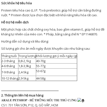
Sức khỏe hệ tiêu hóa
Protein tiêu hóa cao (L.I.P. *) và prebiotics giúp hỗ trợ cân bằng đường
ruột. * Protein được lựa chọn đặc biệt với khả năng tiêu hóa rất cao.
Hỗ trợ hệ miễn dịch
Một phức hợp các chất chống oxy hóa, bao gồm vitamin E, giúp hỗ trợ đề
kháng tự nhiên của mèo con. * Pháp, bằng sáng chế N ° EP1146870.
Hướng dẫn sử dụng và liều dùng:
Số lượng gói cho ăn mỗi ngày được khuyến cáo như bảng sau:
Tháng tuổi
Trọng lượng
Khối lượng gợi ý mỗi ngày (g)
2-3 tháng
0,8-2,1kg
40-70g
4-6 tháng
1,8-3,9kg
55-77g
53-67g
7-9 tháng
2,4-5kg
10-12 tháng
2,9-5kg
44-58g
------------------------------------------------------------
2. Thông tin liên hệ mua hàng
𝐀𝐑𝐀𝐋𝐄 𝐏𝐄𝐓𝐒𝐇𝐎𝐏 - 𝐇Ệ 𝐓𝐇Ố𝐍𝐆 𝐒𝐈Ê𝐔 𝐓𝐇Ị 𝐓𝐇Ú 𝐂Ư𝐍𝐆
CS1: 731 TÂN SƠN, P12, Q, GÒ VẤP, HCM