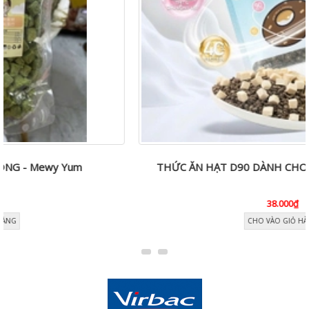
THỨC ĂN HẠT D90 DÀNH CHO MÈO MỌI LỨA TUỔI
38.000₫
CHO VÀO GIỎ HÀNG