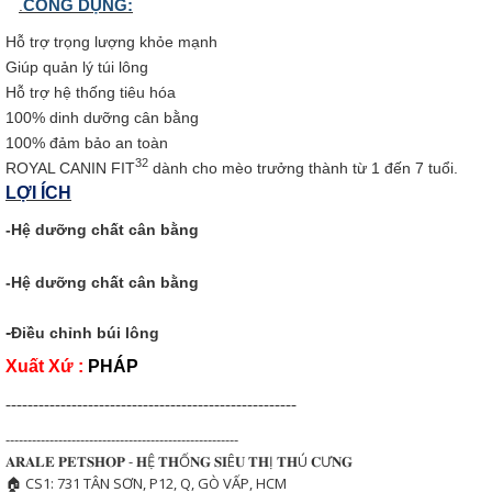
.
CÔNG DỤNG:
Hỗ trợ trọng lượng khỏe mạnh
Giúp quản lý túi lông
Hỗ trợ hệ thống tiêu hóa
100% dinh dưỡng cân bằng
100% đảm bảo an toàn
32
ROYAL CANIN FIT
dành cho mèo trưởng thành từ 1 đến 7 tuổi.
LỢI ÍCH
-Hệ dưỡng chất cân bằng
-Hệ dưỡng chất cân bằng
-
Điều chỉnh búi lông
Xuất Xứ :
PHÁP
-----------------------------------------------------
-----------------------------------------------------
𝐀𝐑𝐀𝐋𝐄 𝐏𝐄𝐓𝐒𝐇𝐎𝐏 - 𝐇Ệ 𝐓𝐇Ố𝐍𝐆 𝐒𝐈Ê𝐔 𝐓𝐇Ị 𝐓𝐇Ú 𝐂Ư𝐍𝐆
🏠 CS1: 731 TÂN SƠN, P12, Q, GÒ VẤP, HCM