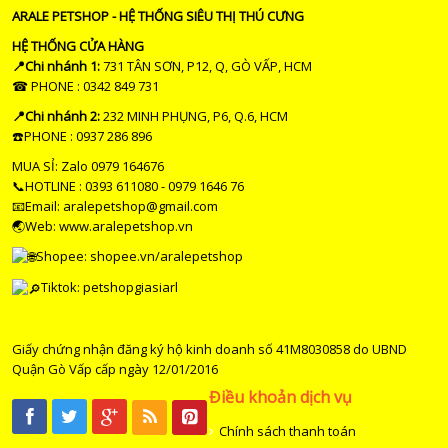
ARALE PETSHOP - HỆ THỐNG SIÊU THỊ THÚ CƯNG
HỆ THỐNG CỬA HÀNG
📍Chi nhánh 1:
731 TÂN SƠN, P12, Q, GÒ VẤP, HCM
☎ PHONE : 0342 849 731
📍Chi nhánh 2:
232 MINH PHỤNG, P6, Q.6, HCM
☎️PHONE : 0937 286 896
MUA SỈ: Zalo 0979 164676
📞HOTLINE : 0393 611080 - 0979 1646 76
📧Email: aralepetshop@gmail.com
🌏Web: www.aralepetshop.vn
Shopee:
shopee.vn/aralepetshop
Tiktok: petshopgiasiarl
Giấy chứng nhận đăng ký hộ kinh doanh số 41M8030858 do UBND
Quận Gò Vấp cấp ngày 12/01/2016
Điều khoản dịch vụ
Chính sách thanh toán