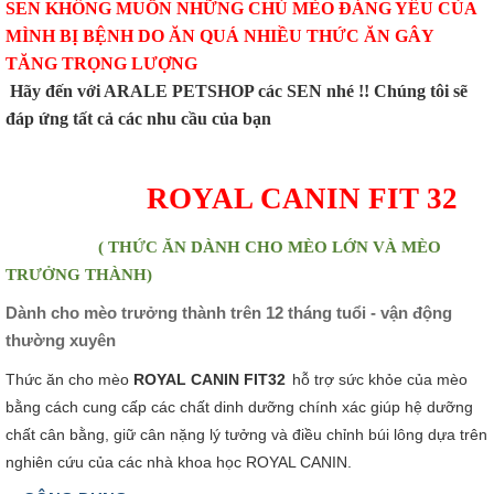
SEN KHÔNG MUỐN NHỮNG CHÚ MÈO ĐÁNG YÊU CỦA
MÌNH BỊ BỆNH DO ĂN QUÁ NHIỀU THỨC ĂN GÂY
TĂNG TRỌNG LƯỢNG
Hãy đến với ARALE PETSHOP các SEN nhé !! Chúng tôi sẽ
đáp ứng tất cả các nhu cầu của bạn
ROYAL CANIN FIT 32
( THỨC ĂN DÀNH CHO MÈO LỚN VÀ MÈO
TRƯỞNG THÀNH)
Dành cho mèo trưởng thành trên 12 tháng tuổi - vận động
thường xuyên
Thức ăn cho mèo
ROYAL CANIN FIT32
hỗ trợ sức khỏe của mèo
bằng cách cung cấp các chất dinh dưỡng chính xác giúp hệ dưỡng
chất cân bằng, giữ cân nặng lý tưởng và điều chỉnh búi lông dựa trên
nghiên cứu của các nhà khoa học ROYAL CANIN.