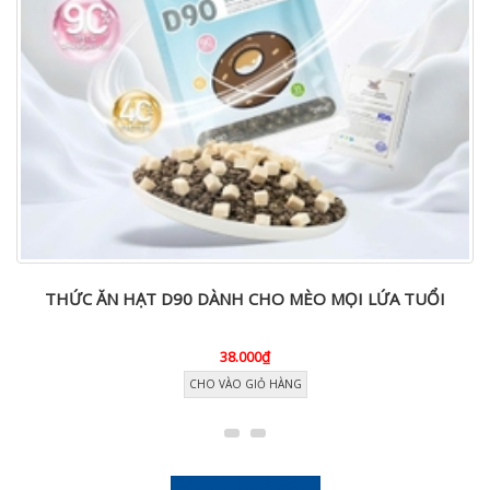
THỨC ĂN HẠT D90 DÀNH CHO MÈO MỌI LỨA TUỔI
38.000₫
CHO VÀO GIỎ HÀNG