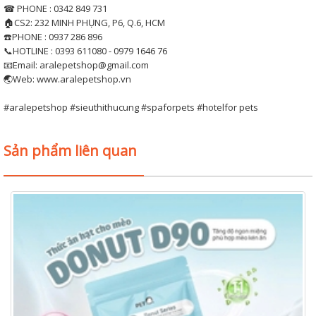
☎ PHONE : 0342 849 731
🏠CS2: 232 MINH PHỤNG, P6, Q.6, HCM
☎️PHONE : 0937 286 896
📞HOTLINE : 0393 611080 - 0979 1646 76
📧Email: aralepetshop@gmail.com
🌏Web: www.aralepetshop.vn
#aralepetshop #sieuthithucung #spaforpets #hotelfor pets
Sản phẩm liên quan