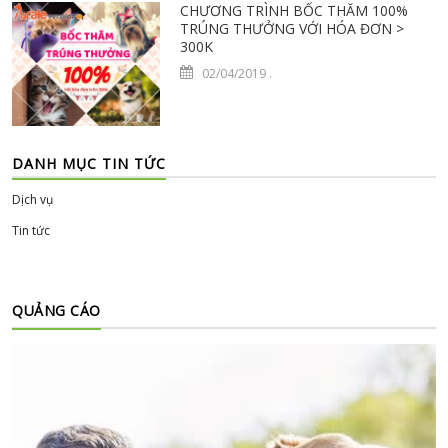
CHƯƠNG TRÌNH BỐC THĂM 100%
TRÚNG THƯỞNG VỚI HÓA ĐƠN >
300K
02/04/2019
.
DANH MỤC TIN TỨC
Dịch vụ
Tin tức
QUẢNG CÁO