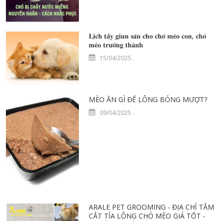
𝐋𝐢̣𝐜𝐡 𝐭𝐚̂̉𝐲 𝐠𝐢𝐮𝐧 𝐬𝐚́𝐧 𝐜𝐡𝐨 𝐜𝐡𝐨́ 𝐦𝐞̀𝐨 𝐜𝐨𝐧, 𝐜𝐡𝐨́
𝐦𝐞̀𝐨 𝐭𝐫𝐮̛𝐨̛̉𝐧𝐠 𝐭𝐡𝐚̀𝐧𝐡
15/04/2025
.
MÈO ĂN GÌ ĐỂ LÔNG BÓNG MƯỢT?
09/04/2025
.
ARALE PET GROOMING - ĐỊA CHỈ TẮM
CẮT TỈA LÔNG CHÓ MÈO GIÁ TỐT -