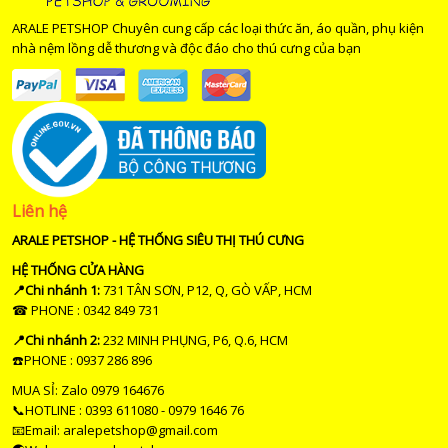
ARALE PETSHOP Chuyên cung cấp các loại thức ăn, áo quần, phụ kiện
nhà nệm lồng dễ thương và độc đáo cho thú cưng của bạn
Liên hệ
ARALE PETSHOP - HỆ THỐNG SIÊU THỊ THÚ CƯNG
HỆ THỐNG CỬA HÀNG
📍Chi nhánh 1:
731 TÂN SƠN, P12, Q, GÒ VẤP, HCM
☎ PHONE : 0342 849 731
📍Chi nhánh 2:
232 MINH PHỤNG, P6, Q.6, HCM
☎️PHONE : 0937 286 896
MUA SỈ: Zalo 0979 164676
📞HOTLINE : 0393 611080 - 0979 1646 76
📧Email: aralepetshop@gmail.com