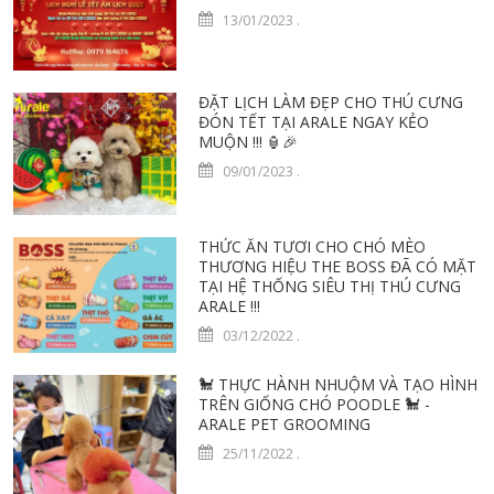
13/01/2023
.
ĐẶT LỊCH LÀM ĐẸP CHO THÚ CƯNG
ĐÓN TẾT TẠI ARALE NGAY KẺO
MUỘN !!! 🏮️🎉
09/01/2023
.
THỨC ĂN TƯƠI CHO CHÓ MÈO
THƯƠNG HIỆU THE BOSS ĐÃ CÓ MẶT
TẠI HỆ THỐNG SIÊU THỊ THÚ CƯNG
ARALE !!!
03/12/2022
.
🐩 THỰC HÀNH NHUỘM VÀ TẠO HÌNH
TRÊN GIỐNG CHÓ POODLE 🐩 -
ARALE PET GROOMING
25/11/2022
.