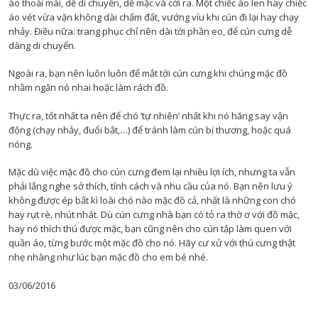
áo thoải mái, dễ di chuyển, dễ mặc và cởi ra. Một chiếc áo len hay chiếc
áo vét vừa vặn không dài chấm đất, vướng víu khi cún đi lại hay chạy
nhảy. Điều nữa: trang phục chỉ nên dài tới phần eo, để cún cưng dễ
dàng di chuyển.
Ngoài ra, bạn nên luôn luôn để mắt tới cún cưng khi chúng mặc đồ
nhằm ngăn nó nhai hoặc làm rách đồ.
Thực ra, tốt nhất ta nên để chó ‘tự nhiên’ nhất khi nó hăng say vận
động (chạy nhảy, đuổi bắt,…) để tránh làm cún bị thương, hoặc quá
nóng.
Mặc dù việc mặc đồ cho cún cưng đem lại nhiều lợi ích, nhưng ta vẫn
phải lắng nghe sở thích, tính cách và nhu cầu của nó. Bạn nên lưu ý
không được ép bất kì loài chó nào mặc đồ cả, nhất là những con chó
hay rụt rè, nhút nhát. Dù cún cưng nhà bạn có tỏ ra thờ ơ với đồ mặc,
hay nó thích thú được mặc, bạn cũng nên cho cún tập làm quen với
quần áo, từng bước một mặc đồ cho nó. Hãy cư xử với thú cưng thật
nhẹ nhàng như lúc bạn mặc đồ cho em bé nhé.
03/06/2016