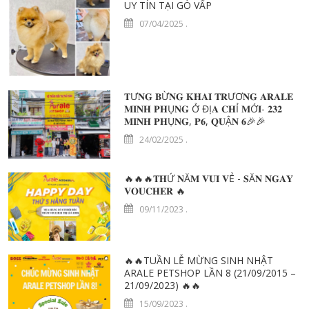
UY TÍN TẠI GÒ VẤP
07/04/2025
.
𝐓Ư𝐍𝐆 𝐁Ừ𝐍𝐆 𝐊𝐇𝐀𝐈 𝐓𝐑ƯƠ𝐍𝐆 𝐀𝐑𝐀𝐋𝐄
𝐌𝐈𝐍𝐇 𝐏𝐇Ụ𝐍𝐆 Ở ĐỊ𝐀 𝐂𝐇Ỉ 𝐌Ớ𝐈- 𝟐𝟑𝟐
𝐌𝐈𝐍𝐇 𝐏𝐇Ụ𝐍𝐆, 𝐏𝟔, 𝐐𝐔Ậ𝐍 𝟔🎉🎉
24/02/2025
.
🔥🔥🔥𝐓𝐇Ứ 𝐍Ă𝐌 𝐕𝐔𝐈 𝐕Ẻ - 𝐒Ă𝐍 𝐍𝐆𝐀𝐘
𝐕𝐎𝐔𝐂𝐇𝐄𝐑 🔥
09/11/2023
.
🔥🔥TUẦN LỄ MỪNG SINH NHẬT
ARALE PETSHOP LẦN 8 (21/09/2015 –
21/09/2023) 🔥🔥
15/09/2023
.