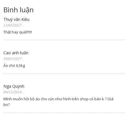
Bình luận
Thuý vân Kiều
13/05/2017
.
Thật hay quá!!!!!!!
Cao anh tuấn
29/01/2017
.
Áo chó 6,5kg
Nga Quỳnh
09/12/2016
.
Mình muốn hỏi bộ áo cho cún như hình trên shop có bán k ? Giá
bn?