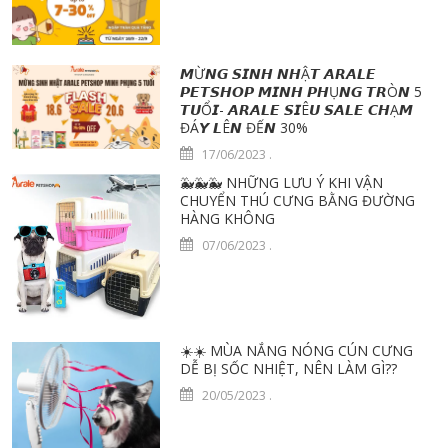
𝙈Ừ𝙉𝙂 𝙎𝙄𝙉𝙃 𝙉𝙃Ậ𝙏 𝘼𝙍𝘼𝙇𝙀
𝙋𝙀𝙏𝙎𝙃𝙊𝙋 𝙈𝙄𝙉𝙃 𝙋𝙃Ụ𝙉𝙂 𝙏𝙍Ò𝙉 5
𝙏𝙐Ổ𝙄- 𝘼𝙍𝘼𝙇𝙀 𝙎𝙄Ê𝙐 𝙎𝘼𝙇𝙀 𝘾𝙃Ạ𝙈
ĐÁ𝙔 𝙇Ê𝙉 ĐẾ𝙉 30%
17/06/2023
.
🐳🐳🐳 NHỮNG LƯU Ý KHI VẬN
CHUYỂN THÚ CƯNG BẰNG ĐƯỜNG
HÀNG KHÔNG
07/06/2023
.
☀️☀️ MÙA NẮNG NÓNG CÚN CƯNG
DỄ BỊ SỐC NHIỆT, NÊN LÀM GÌ??
20/05/2023
.