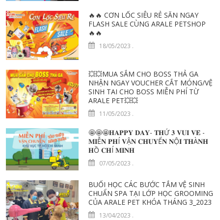
🔥🔥 CƠN LỐC SIÊU RẺ SĂN NGAY
FLASH SALE CÙNG ARALE PETSHOP
🔥🔥
18/05/2023
.
💥💥MUA SẮM CHO BOSS THẢ GA
NHẬN NGAY VOUCHER CẮT MÓNG/VỆ
SINH TAI CHO BOSS MIỄN PHÍ TỪ
ARALE PET💥💥
11/05/2023
.
🤩🤩🤩𝐇𝐀𝐏𝐏𝐘 𝐃𝐀𝐘- 𝐓𝐇Ứ 𝟑 𝐕𝐔𝐈 𝐕𝐄̉ -
𝐌𝐈Ễ𝐍 𝐏𝐇Í 𝐕Ậ𝐍 𝐂𝐇𝐔𝐘Ể𝐍 𝐍Ộ𝐈 𝐓𝐇À𝐍𝐇
𝐇Ồ 𝐂𝐇Í 𝐌𝐈𝐍𝐇
07/05/2023
.
BUỔI HỌC CÁC BƯỚC TẮM VỆ SINH
CHUẨN SPA TẠI LỚP HỌC GROOMING
CỦA ARALE PET KHÓA THÁNG 3_2023
13/04/2023
.