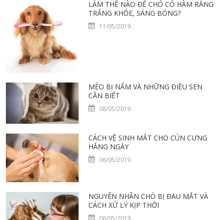
LÀM THẾ NÀO ĐỂ CHÓ CÓ HÀM RĂNG
TRẮNG KHỎE, SÁNG BÓNG?
11/05/2019
.
MÈO BỊ NẤM VÀ NHỮNG ĐIỀU SEN
CẦN BIẾT
08/05/2019
.
CÁCH VỆ SINH MẮT CHO CÚN CƯNG
HẰNG NGÀY
06/05/2019
.
NGUYÊN NHÂN CHÓ BỊ ĐAU MẮT VÀ
CÁCH XỬ LÝ KỊP THỜI
06/05/2019
.