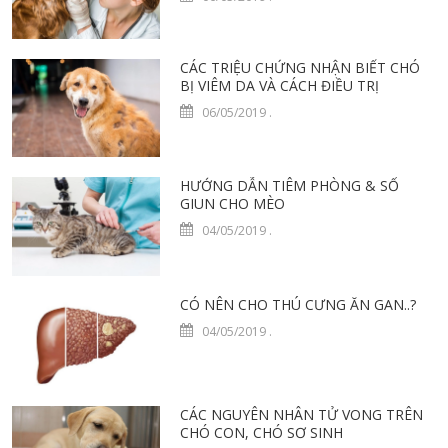
CÁC TRIỆU CHỨNG NHẬN BIẾT CHÓ
BỊ VIÊM DA VÀ CÁCH ĐIỀU TRỊ
06/05/2019
.
HƯỚNG DẪN TIÊM PHÒNG & SỔ
GIUN CHO MÈO
04/05/2019
.
CÓ NÊN CHO THÚ CƯNG ĂN GAN..?
04/05/2019
.
CÁC NGUYÊN NHÂN TỬ VONG TRÊN
CHÓ CON, CHÓ SƠ SINH