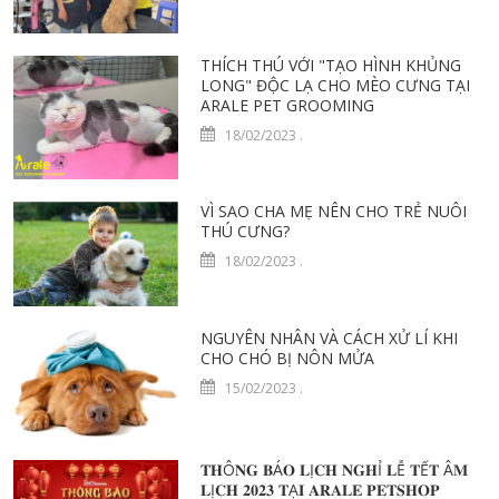
THÍCH THÚ VỚI "TẠO HÌNH KHỦNG
LONG" ĐỘC LẠ CHO MÈO CƯNG TẠI
ARALE PET GROOMING
18/02/2023
.
VÌ SAO CHA MẸ NÊN CHO TRẺ NUÔI
THÚ CƯNG?
18/02/2023
.
NGUYÊN NHÂN VÀ CÁCH XỬ LÍ KHI
CHO CHÓ BỊ NÔN MỬA
15/02/2023
.
𝐓𝐇Ô𝐍𝐆 𝐁Á𝐎 𝐋Ị𝐂𝐇 𝐍𝐆𝐇Ỉ 𝐋Ễ 𝐓Ế𝐓 Â𝐌
𝐋Ị𝐂𝐇 𝟐𝟎𝟐𝟑 𝐓Ạ𝐈 𝐀𝐑𝐀𝐋𝐄 𝐏𝐄𝐓𝐒𝐇𝐎𝐏