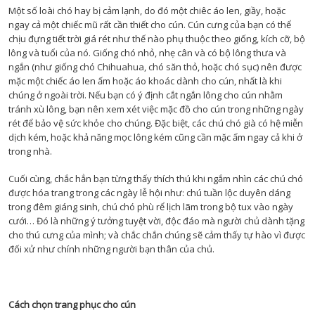
Một số loài chó hay bị cảm lạnh, do đó một chiêc áo len, giầy, hoặc
ngay cả một chiếc mũ rất cần thiết cho cún. Cún cưng của bạn có thể
chịu đựng tiết trời giá rét như thế nào phụ thuộc theo giống, kích cỡ, bộ
lông và tuổi của nó. Giống chó nhỏ, nhẹ cân và có bộ lông thưa và
ngắn (như giống chó Chihuahua, chó săn thỏ, hoặc chó sục) nên được
mặc một chiếc áo len ấm hoặc áo khoác dành cho cún, nhất là khi
chúng ở ngoài trời. Nếu bạn có ý định cắt ngắn lông cho cún nhằm
tránh xù lông, bạn nên xem xét việc mặc đồ cho cún trong những ngày
rét để bảo vệ sức khỏe cho chúng. Đặc biệt, các chú chó già có hệ miễn
dịch kém, hoặc khả năng mọc lông kém cũng cần mặc ấm ngay cả khi ở
trong nhà.
Cuối cùng, chắc hẳn bạn từng thấy thích thú khi ngắm nhìn các chú chó
được hóa trang trong các ngày lễ hội như: chú tuần lộc duyên dáng
trong đêm giáng sinh, chú chó phù rể lịch lãm trong bộ tux vào ngày
cưới… Đó là những ý tưởng tuyệt vời, độc đáo mà người chủ dành tặng
cho thú cưng của mình; và chắc chắn chúng sẽ cảm thấy tự hào vì được
đối xử như chính những người bạn thân của chủ.
Cách chọn trang phục cho cún