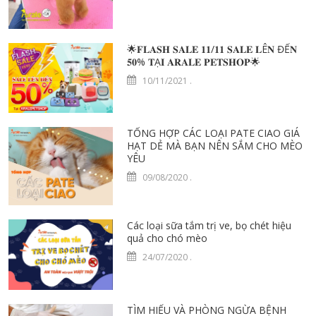
🌟𝐅𝐋𝐀𝐒𝐇 𝐒𝐀𝐋𝐄 𝟏𝟏/𝟏𝟏 𝐒𝐀𝐋𝐄 𝐋Ê𝐍 ĐẾ𝐍
𝟓𝟎% 𝐓Ạ𝐈 𝐀𝐑𝐀𝐋𝐄 𝐏𝐄𝐓𝐒𝐇𝐎𝐏🌟
10/11/2021
.
TỔNG HỢP CÁC LOẠI PATE CIAO GIÁ
HẠT DẺ MÀ BẠN NÊN SẮM CHO MÈO
YÊU
09/08/2020
.
Các loại sữa tắm trị ve, bọ chét hiệu
quả cho chó mèo
24/07/2020
.
TÌM HIỂU VÀ PHÒNG NGỪA BỆNH