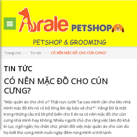
—›
—›
Trang chủ
Tin tức
CÓ NÊN MẶC ĐỒ CHO CÚN CƯNG?
TIN TỨC
CÓ NÊN MẶC ĐỒ CHO CÚN
CƯNG?
“Mặc quần áo cho chó ư? Thật nực cười! Tại sao mình cần cho Mic nhà
mình mặc đồ khi nó có bộ lông ấm áp bảo vệ chứ?”. Vâng! Đó là một
trong những câu trả lời phổ biến cho lí do ta có nên mặc đồ cho cún
cưng nhà mình hay không. Nhiều người chủ cho rằng việc làm đó khá
kì cục, ngớ ngẩn, họ chần chừ, phản đối việc mặc quần áo cho cún dù
họ biết thú cưng mình nuôi ngày đêm rùng mình vì trời lạnh.