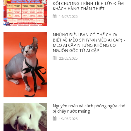
ĐỔI CHƯƠNG TRÌNH TÍCH LŨY ĐIỂM
KHÁCH HÀNG THÂN THIẾT
14/07/2025
.
NHỮNG ĐIỀU BẠN CÓ THỂ CHƯA
BIẾT VỀ MÈO SPHYNX (MÈO AI CẬP) -
MÈO AI CẬP NHƯNG KHÔNG CÓ
NGUỒN GỐC TỪ AI CẬP
22/05/2025
.
Nguyên nhân và cách phòng ngừa chó
bị chảy nước miếng
19/05/2025
.