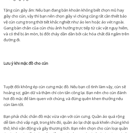
Tặng cún giầy ấm: Nếu bạn đang băn khoăn không biết chọn mũ hay
giầy cho cún, vậy thì bạn nên chọn giầy vì chúng cũng rất cần thiết bảo
vệ cún cưng trong thời tiết khắc nghiệt như áo len hoặc áo vét ngoài.
Gang bàn chân của cún chịu ảnh hưởng trực tiếp từ các vật nguy hiểm,
và có thể bị ăn mòn, bị đốt cháy dần dần bởi các hóa chất đã ngấm trên
đường đi.
Lưu ý khi mặc đồ cho cún
Tuyệt đối không ép cún cưng mặc đồ. Nếu bạn cố tình làm vậy, cún sẽ
hoảng sợ, giận dữ và thậm chí còn tấn công lại. Bạn nên cho cún đánh
hơi đồ mặc để làm quen với chúng, và đừng quên khen thưởng nếu
cún làm tốt.
Bạn phải chắc chắn đồ mặc vừa vặn với cún cưng. Quần áo quá rộng
dễ làm chó vấp ngã, trong khi đó, quần áo lại chật quá khiến chúng khó
thở, khó vận động và gây thương tích. Bạn nên chọn cho cún loại quần