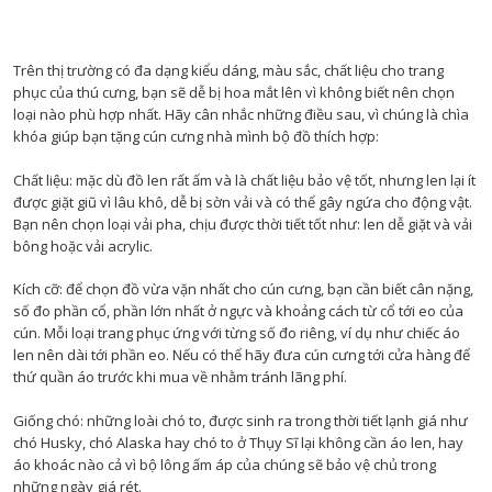
Trên thị trường có đa dạng kiểu dáng, màu sắc, chất liệu cho trang
phục của thú cưng, bạn sẽ dễ bị hoa mắt lên vì không biết nên chọn
loại nào phù hợp nhất. Hãy cân nhắc những điều sau, vì chúng là chìa
khóa giúp bạn tặng cún cưng nhà mình bộ đồ thích hợp:
Chất liệu: mặc dù đồ len rất ấm và là chất liệu bảo vệ tốt, nhưng len lại ít
được giặt giũ vì lâu khô, dễ bị sờn vải và có thể gây ngứa cho động vật.
Bạn nên chọn loại vải pha, chịu được thời tiết tốt như: len dễ giặt và vải
bông hoặc vải acrylic.
Kích cỡ: để chọn đồ vừa vặn nhất cho cún cưng, bạn cần biết cân nặng,
số đo phần cổ, phần lớn nhất ở ngực và khoảng cách từ cổ tới eo của
cún. Mỗi loại trang phục ứng với từng số đo riêng, ví dụ như chiếc áo
len nên dài tới phần eo. Nếu có thể hãy đưa cún cưng tới cửa hàng để
thứ quần áo trước khi mua về nhằm tránh lãng phí.
Giống chó: những loài chó to, được sinh ra trong thời tiết lạnh giá như
chó Husky, chó Alaska hay chó to ở Thụy Sĩ lại không cần áo len, hay
áo khoác nào cả vì bộ lông ấm áp của chúng sẽ bảo vệ chủ trong
những ngày giá rét.