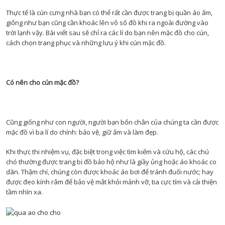
Thực tế là cún cưng nhà bạn có thể rất cần được trang bị quần áo ấm,
giống như bạn cũng cần khoác lên vô số đồ khi ra ngoài đường vào
trời lạnh vậy. Bài viết sau sẽ chỉ ra các lí do bạn nên mặc đồ cho cún,
cách chọn trang phục và những lưu ý khi cún mặc đồ.
Có nên cho cún mặc đồ?
Cũng giống như con người, người bạn bốn chân của chúng ta cần được
mặc đồ vì ba lí do chính: bảo vệ, giữ ấm và làm đẹp.
Khi thực thi nhiệm vụ, đặc biệt trong việc tìm kiếm và cứu hộ, các chú
chó thường được trang bị đồ bảo hộ như là giầy ủng hoặc áo khoác co
dãn. Thậm chí, chúng còn được khoác áo bơi để tránh đuối nước; hay
được đeo kính râm để bảo vệ mắt khỏi mảnh vỡ, tia cực tím và cải thiện
tầm nhìn xa.