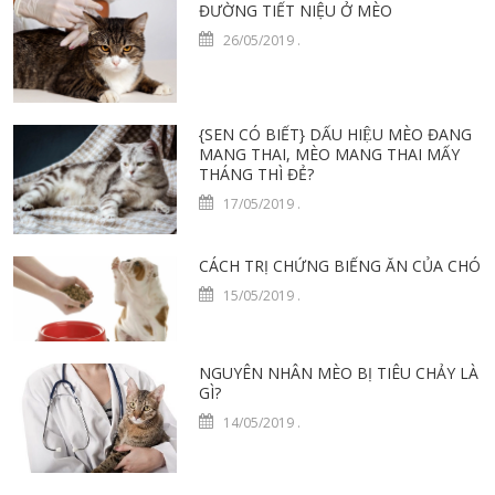
ĐƯỜNG TIẾT NIỆU Ở MÈO
26/05/2019
.
{SEN CÓ BIẾT} DẤU HIỆU MÈO ĐANG
MANG THAI, MÈO MANG THAI MẤY
THÁNG THÌ ĐẺ?
17/05/2019
.
CÁCH TRỊ CHỨNG BIẾNG ĂN CỦA CHÓ
15/05/2019
.
NGUYÊN NHÂN MÈO BỊ TIÊU CHẢY LÀ
GÌ?
14/05/2019
.